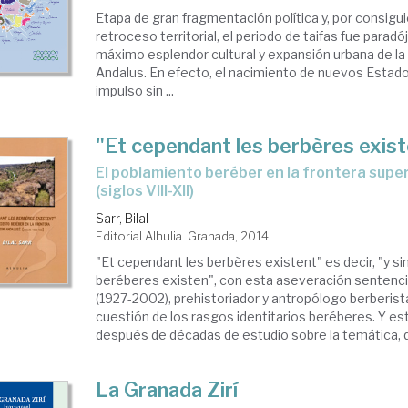
Etapa de gran fragmentación política y, por consigui
retroceso territorial, el periodo de taifas fue parad
máximo esplendor cultural y expansión urbana de la h
Andalus. En efecto, el nacimiento de nuevos Estad
impulso sin ...
"Et cependant les berbères exis
El poblamiento beréber en la frontera superior andalusí
(siglos VIII-XII)
Sarr, Bilal
Editorial Alhulia. Granada, 2014
"Et cependant les berbères existent" es decir, "y s
beréberes existen", con esta aseveración sentenc
(1927-2002), prehistoriador y antropólogo berberista
cuestión de los rasgos identitarios beréberes. Y es
después de décadas de estudio sobre la temática, qu
La Granada Zirí