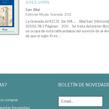
(1013-1090)
Sarr, Bilal
Editorial Alhulia. Granada, 2011
La Granada zirí €17.31 Sin IVA .... Bilal Sarr [Histori
92593-78-1 Páginas: 200 Se trata del primer libro
se ocupa de esta taifa andalusí del sureste de al-A
de que el siglo XI es ...
AS?
BOLETÍN DE NOVEDAD
o comprar
guntas frecuentes