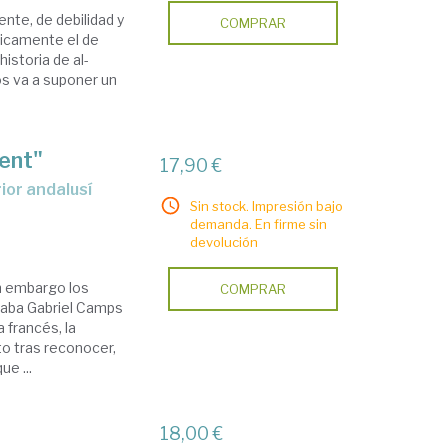
ente, de debilidad y
COMPRAR
ójicamente el de
istoria de al-
os va a suponer un
tent"
17,90 €
Sin stock. Impresión bajo
demanda. En firme sin
devolución
in embargo los
COMPRAR
iaba Gabriel Camps
 francés, la
to tras reconocer,
e ...
18,00 €