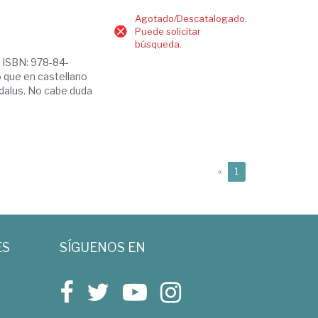
Agotado/Descatalogado.
Puede solicitar
búsqueda.
a] ISBN: 978-84-
 que en castellano
ndalus. No cabe duda
(current)
«
1
ES
SÍGUENOS EN