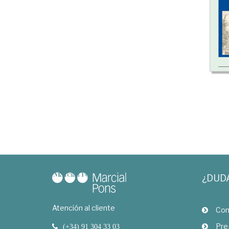
¿DUD
Atención al cliente
Com
Pre
(+34) 91 304 33 03