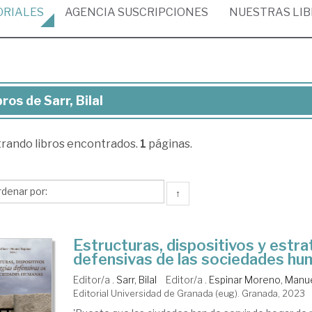
ORIALES
AGENCIA
SUSCRIPCIONES
NUESTRAS
LI
bros de Sarr, Bilal
ros
trando
libros encontrados.
1
páginas.
r,
al
↑
Estructuras, dispositivos y estra
defensivas de las sociedades h
Editor/a .
Sarr, Bilal
Editor/a .
Espinar Moreno, Manu
Editorial Universidad de Granada (eug). Granada, 2023