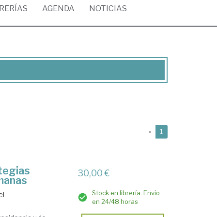
BRERÍAS
AGENDA
NOTICIAS
(current)
«
1
tegias
30,00 €
umanas
Stock en librería. Envío
el
en 24/48 horas