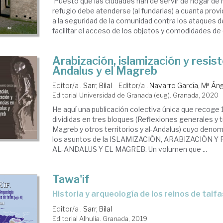
'Puesto que las ciudades han de servir de hogar de 
refugio debe atenderse (al fundarlas) a cuanta pro
a la seguridad de la comunidad contra los ataques 
facilitar el acceso de los objetos y comodidades de q
Arabización, islamización y resist
Andalus y el Magreb
Editor/a .
Sarr, Bilal
Editor/a .
Navarro García, Mª Án
Editorial Universidad de Granada (eug). Granada, 2020
He aquí una publicación colectiva única que recoge 
divididas en tres bloques (Reflexiones generales y t
Magreb y otros territorios y al-Andalus) cuyo den
los asuntos de la ISLAMIZACIÓN, ARABIZACIÓN Y
AL-ANDALUS Y EL MAGREB. Un volumen que ...
Tawa'if
historia y arqueología de los reinos de taifas
Editor/a .
Sarr, Bilal
Editorial Alhulia. Granada, 2019