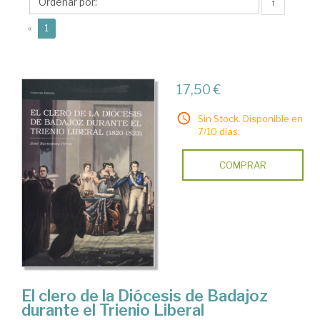
José
↑
(current)
«
1
17,50 €
Sin Stock. Disponible en
7/10 días.
COMPRAR
El clero de la Diócesis de Badajoz
durante el Trienio Liberal