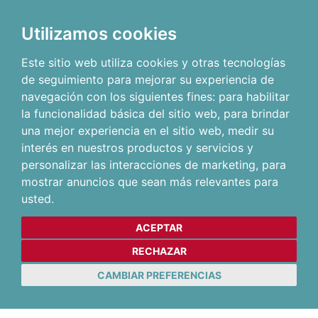
Utilizamos cookies
Este sitio web utiliza cookies y otras tecnologías
de seguimiento para mejorar su experiencia de
navegación con los siguientes fines:
para habilitar
la funcionalidad básica del sitio web
,
para brindar
una mejor experiencia en el sitio web
,
medir su
interés en nuestros productos y servicios y
personalizar las interacciones de marketing
,
para
mostrar anuncios que sean más relevantes para
usted
.
ACEPTAR
RECHAZAR
CAMBIAR PREFERENCIAS