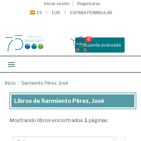
Iniciar sesión
Registrarse
ES
EUR
ESPAÑA PENINSULAR
0
Busqueda avanzada
Toggle navigation
Inicio
Sarmiento Pérez, José
Libros de Sarmiento Pérez, José
Libros
de
Mostrando
libros encontrados.
1
páginas.
Sarmiento
Pérez,