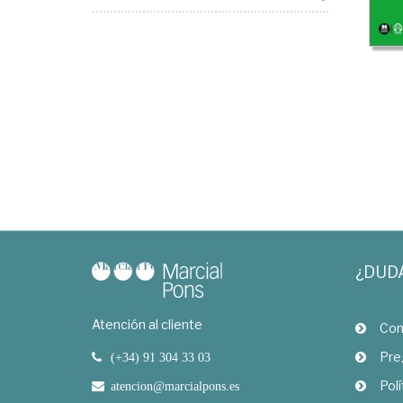
¿DUD
Atención al cliente
Com
Pre
(+34) 91 304 33 03
Polí
atencion@marcialpons.es