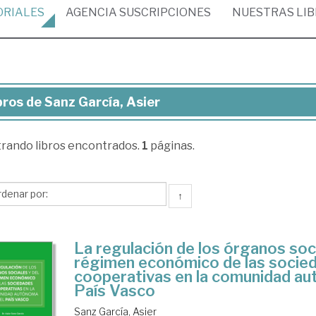
ORIALES
AGENCIA
SUSCRIPCIONES
NUESTRAS
LI
bros de Sanz García, Asier
ros
trando
libros encontrados.
1
páginas.
nz
cía,
er
↑
La regulación de los órganos soci
régimen económico de las socie
cooperativas en la comunidad au
País Vasco
Sanz García, Asier