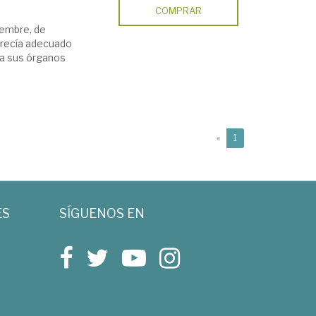
COMPRAR
iembre, de
parecía adecuado
e a sus órganos
(current)
«
1
ES
SÍGUENOS EN