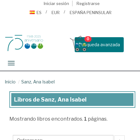
Iniciar sesión
Registrarse
ES
EUR
ESPAÑA PENINSULAR
0
Busqueda avanzada
Toggle navigation
Inicio
Sanz, Ana Isabel
Libros de Sanz, Ana Isabel
Libros
de
Mostrando
libros encontrados.
1
páginas.
Sanz,
Ana