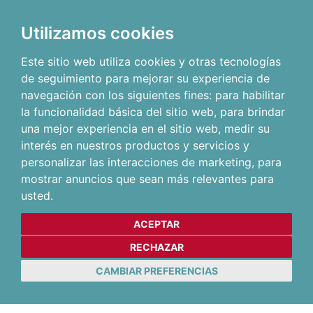
Utilizamos cookies
Este sitio web utiliza cookies y otras tecnologías
de seguimiento para mejorar su experiencia de
navegación con los siguientes fines:
para habilitar
la funcionalidad básica del sitio web
,
para brindar
una mejor experiencia en el sitio web
,
medir su
interés en nuestros productos y servicios y
personalizar las interacciones de marketing
,
para
mostrar anuncios que sean más relevantes para
usted
.
ACEPTAR
RECHAZAR
CAMBIAR PREFERENCIAS