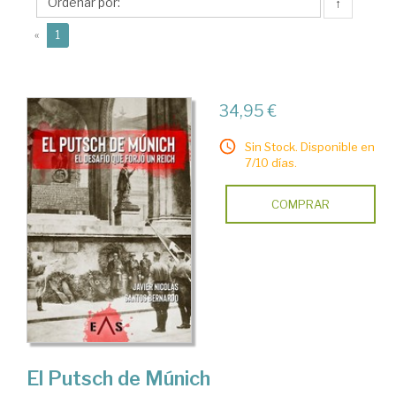
Javier
↑
Nicolás
(current)
«
1
34,95 €
Sin Stock. Disponible en
7/10 días.
COMPRAR
El Putsch de Múnich