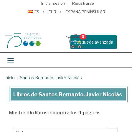
Iniciar sesión
Registrarse
ES
EUR
ESPAÑA PENINSULAR
0
Busqueda avanzada
Toggle navigation
Inicio
Santos Bernardo, Javier Nicolás
Libros de Santos Bernardo, Javier Nicolás
Libros
de
Mostrando
libros encontrados.
1
páginas.
Santos
Bernardo,