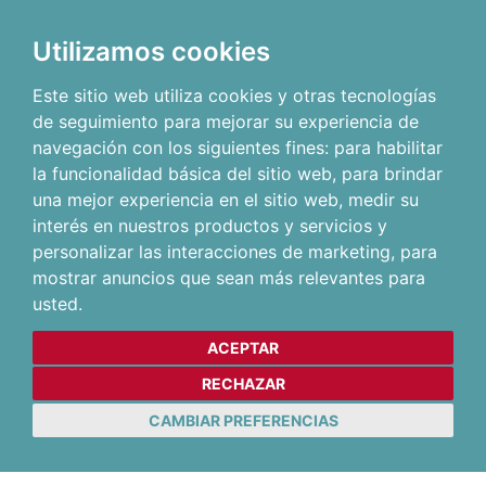
Utilizamos cookies
Este sitio web utiliza cookies y otras tecnologías
de seguimiento para mejorar su experiencia de
navegación con los siguientes fines:
para habilitar
la funcionalidad básica del sitio web
,
para brindar
una mejor experiencia en el sitio web
,
medir su
interés en nuestros productos y servicios y
personalizar las interacciones de marketing
,
para
mostrar anuncios que sean más relevantes para
usted
.
ACEPTAR
RECHAZAR
CAMBIAR PREFERENCIAS