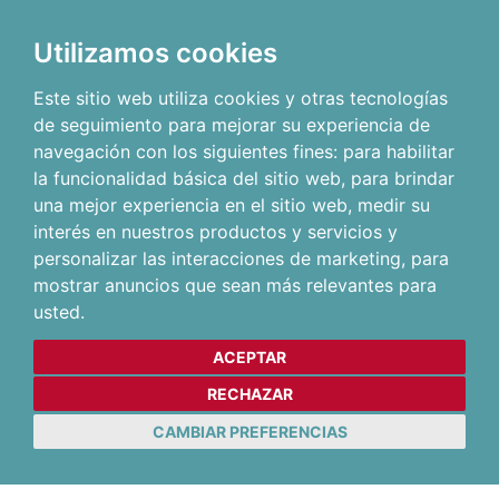
Utilizamos cookies
Este sitio web utiliza cookies y otras tecnologías
de seguimiento para mejorar su experiencia de
navegación con los siguientes fines:
para habilitar
la funcionalidad básica del sitio web
,
para brindar
una mejor experiencia en el sitio web
,
medir su
interés en nuestros productos y servicios y
personalizar las interacciones de marketing
,
para
mostrar anuncios que sean más relevantes para
usted
.
ACEPTAR
RECHAZAR
CAMBIAR PREFERENCIAS