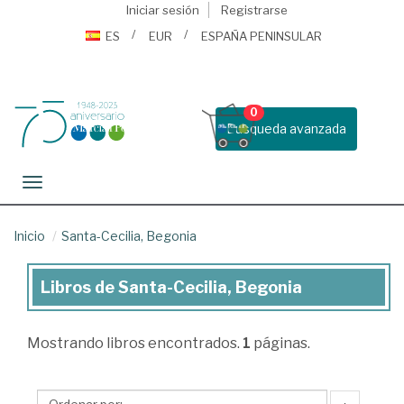
Iniciar sesión
Registrarse
ES
EUR
ESPAÑA PENINSULAR
0
Busqueda avanzada
Toggle navigation
Inicio
Santa-Cecilia, Begonia
Libros de Santa-Cecilia, Begonia
Libros
de
Mostrando
libros encontrados.
1
páginas.
Santa-
Cecilia,