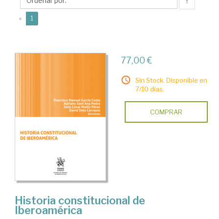
Pedra,
↑
Adriano
(current)
«
1
77,00 €
Sin Stock. Disponible en
7/10 días.
COMPRAR
Historia constitucional de
Iberoamérica