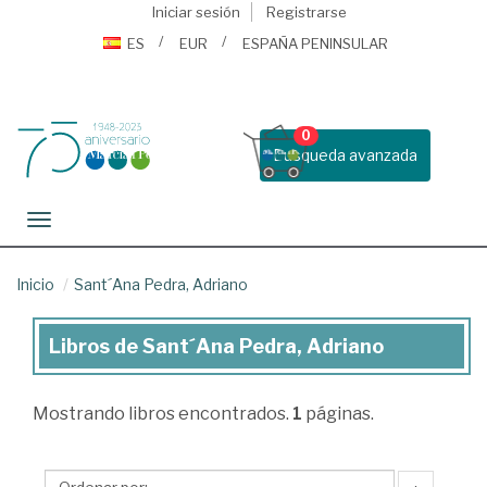
Iniciar sesión
Registrarse
ES
EUR
ESPAÑA PENINSULAR
0
Busqueda avanzada
Toggle navigation
Inicio
Sant´Ana Pedra, Adriano
Libros de Sant´Ana Pedra, Adriano
Libros
de
Mostrando
libros encontrados.
1
páginas.
Sant
´Ana