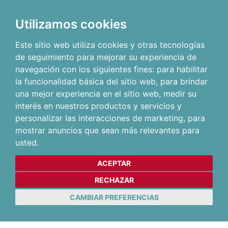
Utilizamos cookies
Este sitio web utiliza cookies y otras tecnologías
de seguimiento para mejorar su experiencia de
navegación con los siguientes fines:
para habilitar
la funcionalidad básica del sitio web
,
para brindar
una mejor experiencia en el sitio web
,
medir su
interés en nuestros productos y servicios y
personalizar las interacciones de marketing
,
para
mostrar anuncios que sean más relevantes para
usted
.
ACEPTAR
RECHAZAR
CAMBIAR PREFERENCIAS