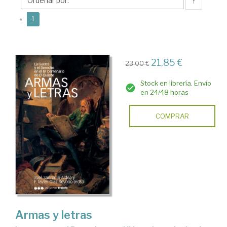
José
↑
(current)
«
1
21,85 €
23,00 €
Stock en librería. Envío
en 24/48 horas
COMPRAR
Armas y letras