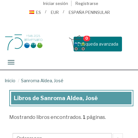
Iniciar sesión
Registrarse
ES
EUR
ESPAÑA PENINSULAR
0
Busqueda avanzada
Toggle navigation
Inicio
Sanroma Aldea, José
Libros de Sanroma Aldea, José
Libros
de
Mostrando
libros encontrados.
1
páginas.
Sanroma
Aldea,