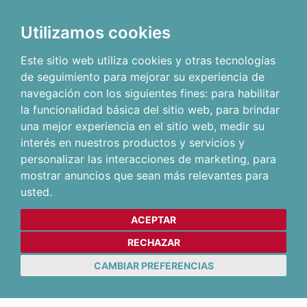
Utilizamos cookies
Este sitio web utiliza cookies y otras tecnologías
de seguimiento para mejorar su experiencia de
navegación con los siguientes fines:
para habilitar
la funcionalidad básica del sitio web
,
para brindar
una mejor experiencia en el sitio web
,
medir su
interés en nuestros productos y servicios y
personalizar las interacciones de marketing
,
para
mostrar anuncios que sean más relevantes para
usted
.
ACEPTAR
RECHAZAR
CAMBIAR PREFERENCIAS