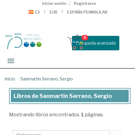
Iniciar sesión
Registrarse
ES
EUR
ESPAÑA PENINSULAR
0
Busqueda avanzada
Toggle navigation
Inicio
Sanmartin Serrano, Sergio
Libros de Sanmartin Serrano, Sergio
Libros
de
Mostrando
libros encontrados.
1
páginas.
Sanmartin
Serrano,