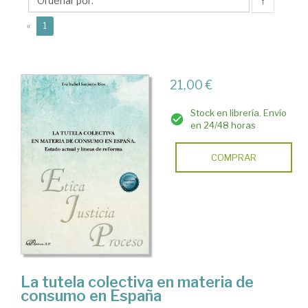
Eva
↑
Isabel
(current)
«
1
21,00 €
Stock en librería. Envío
en 24/48 horas
COMPRAR
La tutela colectiva en materia de
consumo en España