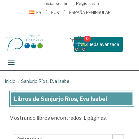
Iniciar sesión
Registrarse
ES
EUR
ESPAÑA PENINSULAR
0
Busqueda avanzada
Toggle navigation
Inicio
Sanjurjo Ríos, Eva Isabel
Libros de Sanjurjo Ríos, Eva Isabel
Libros
de
Mostrando
libros encontrados.
1
páginas.
Sanjurjo
Ríos,