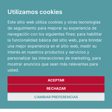
Utilizamos cookies
Este sitio web utiliza cookies y otras tecnologías
de seguimiento para mejorar su experiencia de
navegación con los siguientes fines:
para habilitar
la funcionalidad básica del sitio web
,
para brindar
una mejor experiencia en el sitio web
,
medir su
interés en nuestros productos y servicios y
personalizar las interacciones de marketing
,
para
mostrar anuncios que sean más relevantes para
usted
.
ACEPTAR
RECHAZAR
CAMBIAR PREFERENCIAS