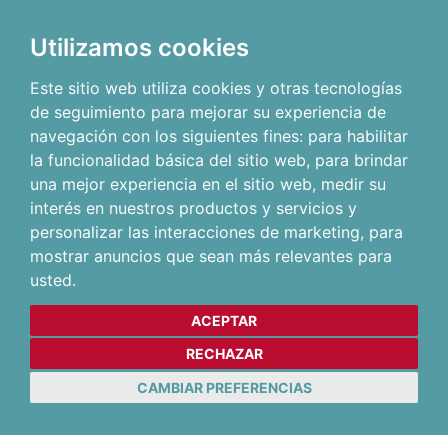
Utilizamos cookies
Este sitio web utiliza cookies y otras tecnologías
de seguimiento para mejorar su experiencia de
navegación con los siguientes fines:
para habilitar
la funcionalidad básica del sitio web
,
para brindar
una mejor experiencia en el sitio web
,
medir su
interés en nuestros productos y servicios y
personalizar las interacciones de marketing
,
para
mostrar anuncios que sean más relevantes para
usted
.
ACEPTAR
RECHAZAR
CAMBIAR PREFERENCIAS