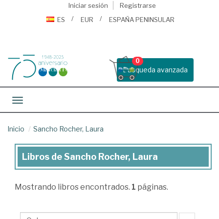
Iniciar sesión
Registrarse
ES
EUR
ESPAÑA PENINSULAR
0
Busqueda avanzada
Toggle navigation
Inicio
Sancho Rocher, Laura
Libros de Sancho Rocher, Laura
Libros
de
Mostrando
libros encontrados.
1
páginas.
Sancho
Rocher,