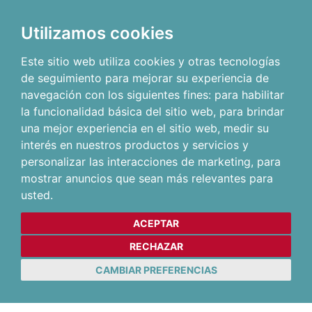
Utilizamos cookies
Este sitio web utiliza cookies y otras tecnologías
de seguimiento para mejorar su experiencia de
navegación con los siguientes fines:
para habilitar
la funcionalidad básica del sitio web
,
para brindar
una mejor experiencia en el sitio web
,
medir su
interés en nuestros productos y servicios y
personalizar las interacciones de marketing
,
para
mostrar anuncios que sean más relevantes para
usted
.
ACEPTAR
RECHAZAR
CAMBIAR PREFERENCIAS