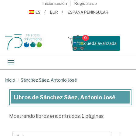
Iniciar sesión
Registrarse
ES
EUR
ESPAÑA PENINSULAR
0
Busqueda avanzada
Toggle navigation
Inicio
Sánchez Sáez, Antonio José
Libros de Sánchez Sáez, Antonio José
Libros
de
Mostrando
libros encontrados.
1
páginas.
Sánchez
Sáez,