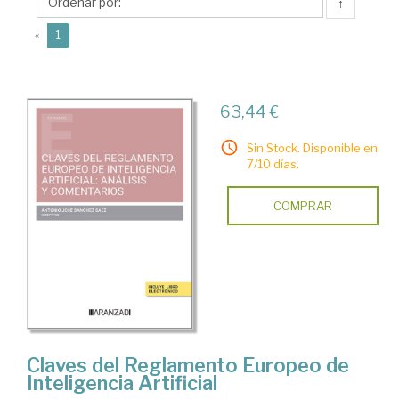
Antonio
↑
José
(current)
«
1
63,44 €
Sin Stock. Disponible en
7/10 días.
COMPRAR
Claves del Reglamento Europeo de
Inteligencia Artificial