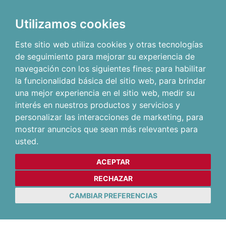
Utilizamos cookies
Este sitio web utiliza cookies y otras tecnologías
de seguimiento para mejorar su experiencia de
navegación con los siguientes fines:
para habilitar
la funcionalidad básica del sitio web
,
para brindar
una mejor experiencia en el sitio web
,
medir su
interés en nuestros productos y servicios y
personalizar las interacciones de marketing
,
para
mostrar anuncios que sean más relevantes para
usted
.
ACEPTAR
RECHAZAR
CAMBIAR PREFERENCIAS