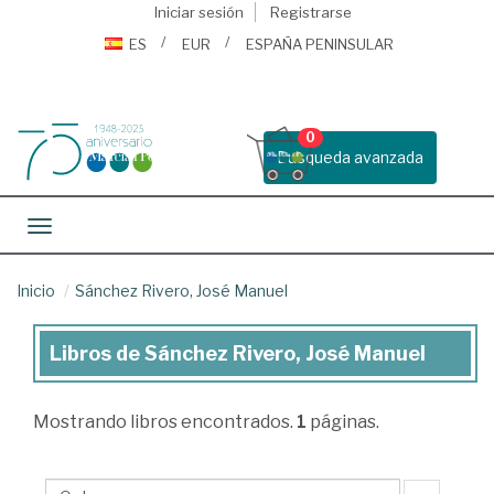
Iniciar sesión
Registrarse
ES
EUR
ESPAÑA PENINSULAR
0
Busqueda avanzada
Toggle navigation
Inicio
Sánchez Rivero, José Manuel
Libros de Sánchez Rivero, José Manuel
Libros
de
Mostrando
libros encontrados.
1
páginas.
Sánchez
Rivero,