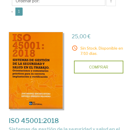
José
↑
Manuel
(current)
«
1
25,00 €
Sin Stock. Disponible en
7/10 días.
COMPRAR
ISO 45001:2018
Sistemas de gestión de la seguridad y salud en el