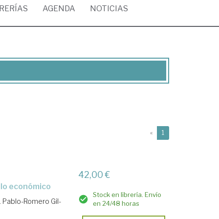
BRERÍAS
AGENDA
NOTICIAS
(current)
«
1
42,00 €
ollo económico
Stock en librería. Envío
.
Pablo-Romero Gil-
en 24/48 horas