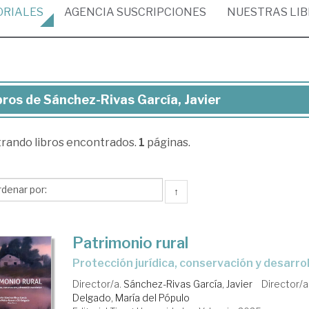
ORIALES
AGENCIA
SUSCRIPCIONES
NUESTRAS
LI
bros de Sánchez-Rivas García, Javier
ros
trando
libros encontrados.
1
páginas.
nchez-
vas
cía,
↑
ier
Patrimonio rural
Protección jurídica, conservación y desarr
Director/a.
Sánchez-Rivas García, Javier
Director/a
Delgado, María del Pópulo