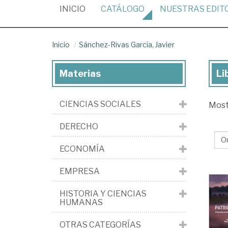
(CURRENT)
INICIO
CATÁLOGO
NUESTRAS
EDIT
Inicio
Sánchez-Rivas García, Javier
Materias
Li
Lib
de
CIENCIAS SOCIALES
Mos
Sá
Ri
DERECHO
Gar
ECONOMÍA
Jav
EMPRESA
HISTORIA Y CIENCIAS
HUMANAS
OTRAS CATEGORÍAS