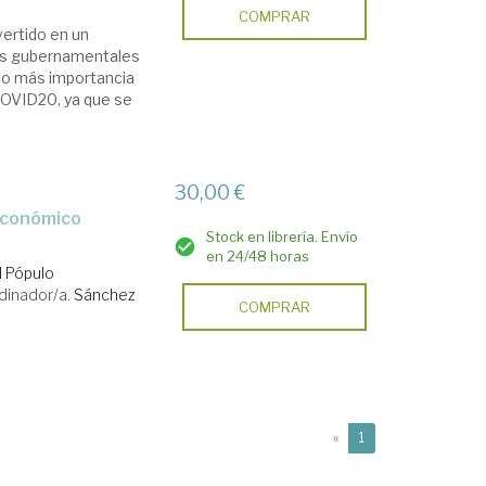
COMPRAR
vertido en un
nes gubernamentales
ado más importancia
COVID20, ya que se
30,00 €
Stock en librería. Envío
en 24/48 horas
l Pópulo
dinador/a.
Sánchez
COMPRAR
(current)
«
1