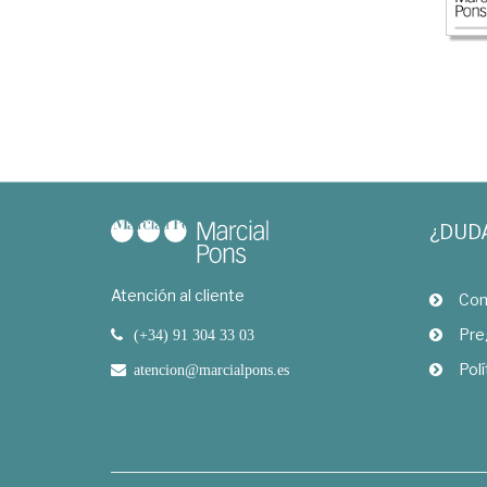
¿DUD
Atención al cliente
Com
Pre
(+34) 91 304 33 03
Polí
atencion@marcialpons.es