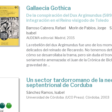
Gallaecia Gothica
de la conspiración del Dux Argimundus (589/590 d.C.) a la
integración en el Reino visigodo de Toledo
Barroso Cabrera, Rafael
Morín de Pablos, Jorge
S
Isabel
AUDEMA editorial. Madrid, 2015
La rebelión del dux Argimundus fue uno de los mo
delicados del reinado de Recaredo. No tenemos det
cómo se desarrollaba la trama, pero sin duda el tro
seriamente amenazada: el Juan de la Crónica de Bicl
gravedad de ...
Un sector tardorromano de la ne
septentrional de Corduba
Sánchez Ramos, Isabel
Universidad de Córdoba. (UCO Press). Córdoba, 2003