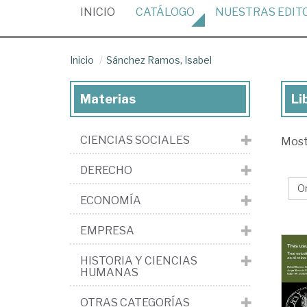
(CURRENT)
INICIO
CATÁLOGO
NUESTRAS
EDIT
Inicio
Sánchez Ramos, Isabel
Materias
Li
Lib
de
CIENCIAS SOCIALES
Mos
Sá
Ra
DERECHO
Isa
ECONOMÍA
EMPRESA
HISTORIA Y CIENCIAS
HUMANAS
OTRAS CATEGORÍAS