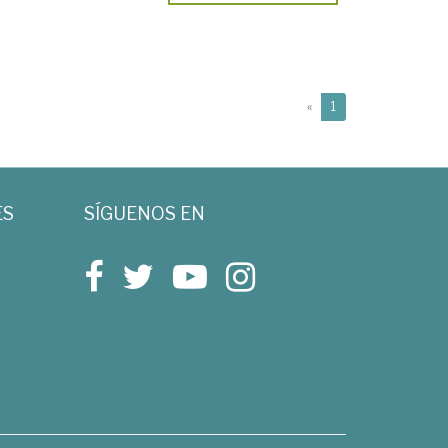
(current)
«
1
ES
SÍGUENOS EN