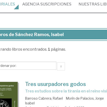
ORIALES
AGENCIA
SUSCRIPCIONES
NUESTRAS
LI
bros de Sánchez Ramos, Isabel
ros
trando
libros encontrados.
1
páginas.
nchez
mos,
bel
↑
Tres usurpadores godos
tres estudios sobre la tiranía en el reino v
Barroso Cabrera, Rafael
Morín de Palacios, Jorge
Isabel