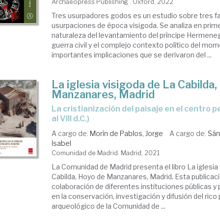
Archaeopress Publishing . Oxford, 2022
Tres usurpadores godos es un estudio sobre tres 
usurpaciones de época visigoda. Se analiza en primer
naturaleza del levantamiento del prìncipe Hermenegi
guerra civil y el complejo contexto polìtico del mo
importantes implicaciones que se derivaron del ...
La iglesia visigoda de La Cabilda
Manzanares, Madrid
La cristianización del paisaje en el centro peninsular (SS.IV
al VIII d.C.)
A cargo de.
Morín de Pablos, Jorge
A cargo de.
Sán
Isabel
Comunidad de Madrid. Madrid, 2021
La Comunidad de Madrid presenta el libro La iglesia 
Cabilda, Hoyo de Manzanares, Madrid. Esta publicaci
colaboración de diferentes instituciones públicas y 
en la conservación, investigación y difusión del rico
arqueológico de la Comunidad de ...