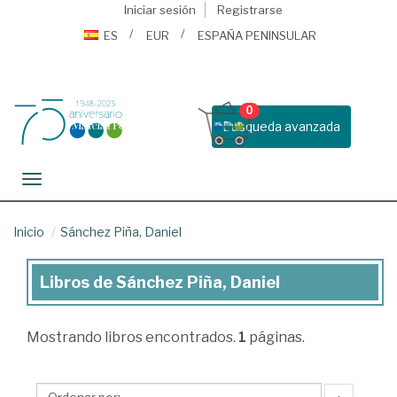
Iniciar sesión
Registrarse
ES
EUR
ESPAÑA PENINSULAR
0
Busqueda avanzada
Toggle navigation
Inicio
Sánchez Piña, Daniel
Libros de Sánchez Piña, Daniel
Libros
de
Mostrando
libros encontrados.
1
páginas.
Sánchez
Piña,