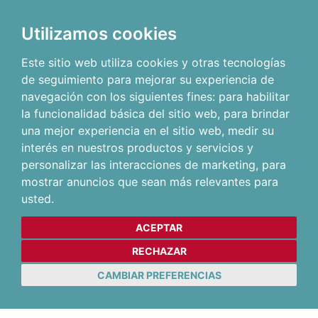
Utilizamos cookies
Este sitio web utiliza cookies y otras tecnologías
de seguimiento para mejorar su experiencia de
navegación con los siguientes fines:
para habilitar
la funcionalidad básica del sitio web
,
para brindar
una mejor experiencia en el sitio web
,
medir su
interés en nuestros productos y servicios y
personalizar las interacciones de marketing
,
para
mostrar anuncios que sean más relevantes para
usted
.
ACEPTAR
RECHAZAR
CAMBIAR PREFERENCIAS