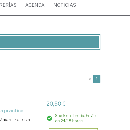
BRERÍAS
AGENDA
NOTICIAS
(current)
«
1
20,50 €
ría práctica
Stock en librería. Envío
 Zaida
Editor/a .
en 24/48 horas