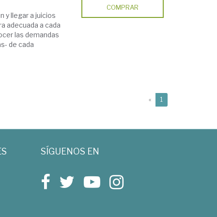
COMPRAR
 y llegar a juicios
era adecuada a cada
onocer las demandas
as- de cada
(current)
«
1
ES
SÍGUENOS EN