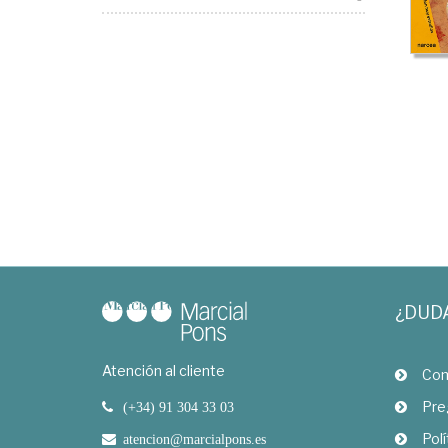
¿DUD
Atención al cliente
Com
Pre
(+34) 91 304 33 03
Polí
atencion@marcialpons.es