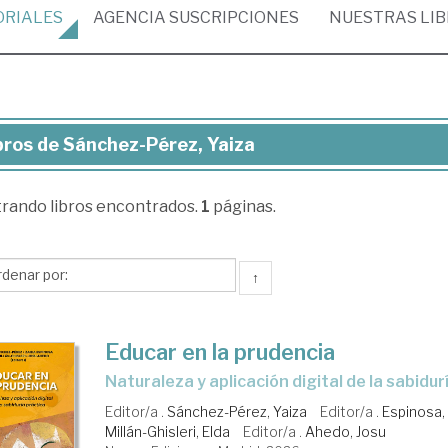
ORIALES
AGENCIA
SUSCRIPCIONES
NUESTRAS
LI
bros de Sánchez-Pérez, Yaiza
ros
trando
libros encontrados.
1
páginas.
nchez-
ez,
za
↑
Educar en la prudencia
Naturaleza y aplicación digital de la sabidu
Editor/a .
Sánchez-Pérez, Yaiza
Editor/a .
Espinosa,
Millán-Ghisleri, Elda
Editor/a .
Ahedo, Josu