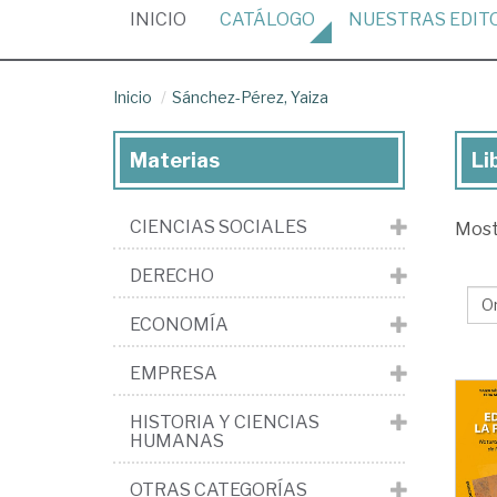
(CURRENT)
INICIO
CATÁLOGO
NUESTRAS
EDIT
Inicio
Sánchez-Pérez, Yaiza
Materias
Li
Lib
de
CIENCIAS SOCIALES
Mos
Sá
Pér
DERECHO
Yai
ECONOMÍA
EMPRESA
HISTORIA Y CIENCIAS
HUMANAS
OTRAS CATEGORÍAS