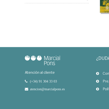
¿DUD
Atención al cliente
Com
Pre
(+34) 91 304 33 03
Polí
atencion@marcialpons.es