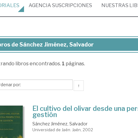
ORIALES
AGENCIA
SUSCRIPCIONES
NUESTRAS
LI
bros de Sánchez Jiménez, Salvador
ros
trando
libros encontrados.
1
páginas.
nchez
énez,
vador
↑
El cultivo del olivar desde una pe
gestión
Sánchez Jiménez, Salvador
Universidad de Jaén. Jaén, 2002