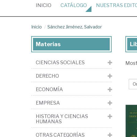
(CURRENT)
INICIO
CATÁLOGO
NUESTRAS
EDIT
Inicio
Sánchez Jiménez, Salvador
Materias
Li
Lib
de
CIENCIAS SOCIALES
Mos
Sá
Jim
DERECHO
Sal
ECONOMÍA
EMPRESA
HISTORIA Y CIENCIAS
HUMANAS
OTRAS CATEGORÍAS