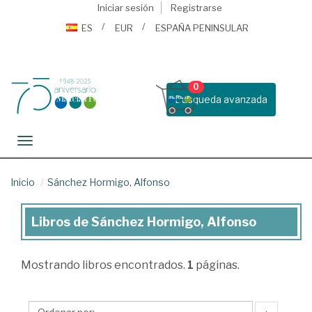
Iniciar sesión
Registrarse
ES
EUR
ESPAÑA PENINSULAR
0
Busqueda avanzada
Toggle navigation
Inicio
Sánchez Hormigo, Alfonso
Libros de Sánchez Hormigo, Alfonso
Libros
de
Mostrando
libros encontrados.
1
páginas.
Sánchez
Hormigo,