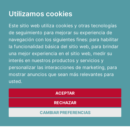
Utilizamos cookies
Este sitio web utiliza cookies y otras tecnologías
de seguimiento para mejorar su experiencia de
navegación con los siguientes fines:
para habilitar
la funcionalidad básica del sitio web
,
para brindar
una mejor experiencia en el sitio web
,
medir su
interés en nuestros productos y servicios y
personalizar las interacciones de marketing
,
para
mostrar anuncios que sean más relevantes para
usted
.
ACEPTAR
RECHAZAR
CAMBIAR PREFERENCIAS