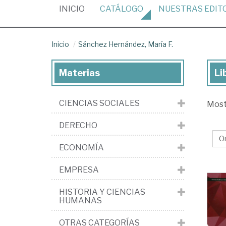
(CURRENT)
INICIO
CATÁLOGO
NUESTRAS
EDIT
Inicio
Sánchez Hernández, María F.
Materias
Li
Lib
de
CIENCIAS SOCIALES
Mos
Sá
He
DERECHO
Ma
ECONOMÍA
F.
EMPRESA
HISTORIA Y CIENCIAS
HUMANAS
OTRAS CATEGORÍAS