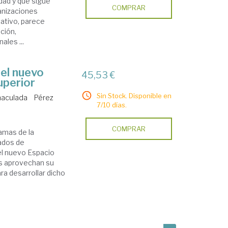
dad y que sigue
COMPRAR
ganizaciones
ativo, parece
ción,
les ...
el nuevo
45,53 €
uperior
Sin Stock. Disponible en
maculada
Pérez
7/10 días.
COMPRAR
amas de la
ados de
el nuevo Espacio
s aprovechan su
ra desarrollar dicho