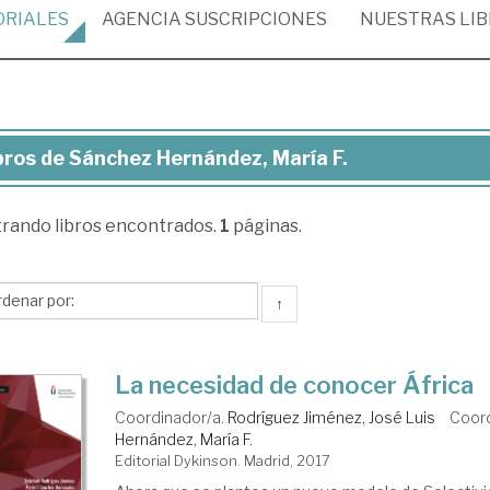
ORIALES
AGENCIA
SUSCRIPCIONES
NUESTRAS
LI
bros de Sánchez Hernández, María F.
ros
trando
libros encontrados.
1
páginas.
nchez
rnández,
ría
↑
La necesidad de conocer África
Coordinador/a.
Rodríguez Jiménez, José Luis
Coor
Hernández, María F.
Editorial Dykinson. Madrid, 2017