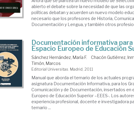
Ahora que se plantea un nuevo modelo de Selectivi
abierto el debate sobre la necesidad de que las or
políticas debatan y acuerden un nuevo modelo educ
necesario que los profesores de Historia, Comunica
Documentación y Lengua, y también otros profesiona
Documentación informativa para 
Espacio Europeo de Educación S
Sánchez Hernández, María F.
Chacón Gutiérrez, In
Timón, Marcos
Editorial Universitas. Madrid, 2011
Manual que aborda el temario de los actuales progr
asignatura Documentación Informativa, para los Gr
Comunicación y de Documentación, insertados en 
Europeo de Educación Superior –EEES-. Los autore
experiencia profesional, docente e investigadora pa
temario ...