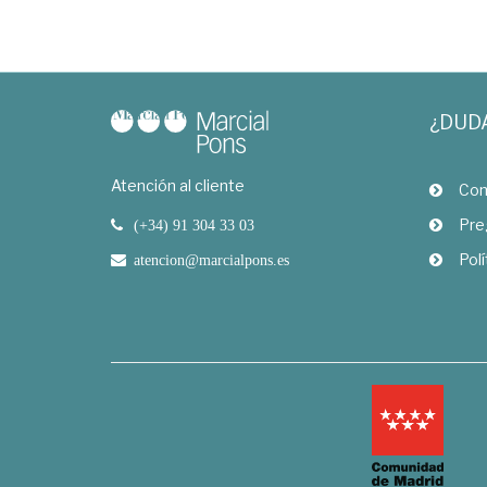
¿DUD
Atención al cliente
Com
Pre
(+34) 91 304 33 03
Polí
atencion@marcialpons.es