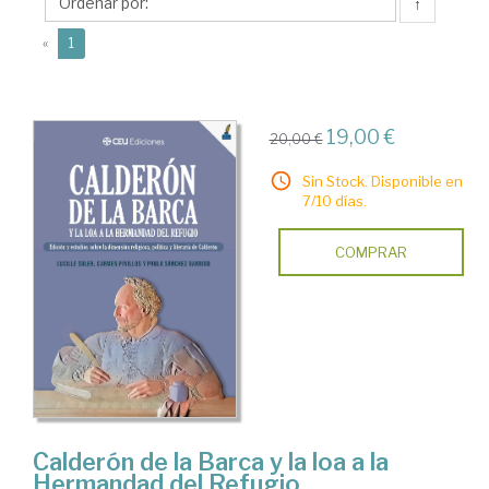
Pablo
↑
(current)
«
1
19,00 €
20,00 €
Sin Stock. Disponible en
7/10 días.
COMPRAR
Calderón de la Barca y la loa a la
Hermandad del Refugio