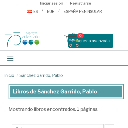
Iniciar sesión
Registrarse
ES
EUR
ESPAÑA PENINSULAR
0
Busqueda avanzada
Toggle navigation
Inicio
Sánchez Garrido, Pablo
Libros de Sánchez Garrido, Pablo
Libros
de
Mostrando
libros encontrados.
1
páginas.
Sánchez
Garrido,