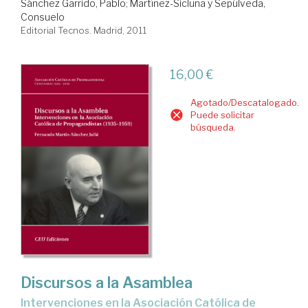
Sánchez Garrido, Pablo
;
Martínez-Sicluna y Sepúlveda,
Consuelo
Editorial Tecnos. Madrid, 2011
16,00 €
Agotado/Descatalogado.
Puede solicitar
búsqueda.
Discursos a la Asamblea
intervenciones en la Asociación Católica de