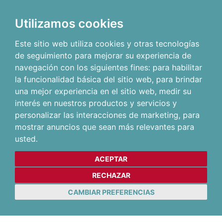
Utilizamos cookies
Este sitio web utiliza cookies y otras tecnologías
de seguimiento para mejorar su experiencia de
navegación con los siguientes fines:
para habilitar
la funcionalidad básica del sitio web
,
para brindar
una mejor experiencia en el sitio web
,
medir su
interés en nuestros productos y servicios y
personalizar las interacciones de marketing
,
para
mostrar anuncios que sean más relevantes para
usted
.
ACEPTAR
RECHAZAR
CAMBIAR PREFERENCIAS