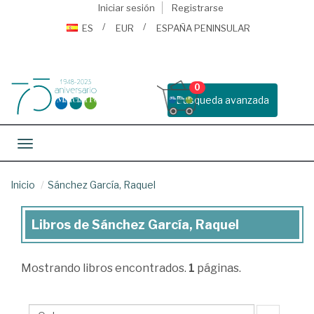
Iniciar sesión
Registrarse
ES
EUR
ESPAÑA PENINSULAR
0
Busqueda avanzada
Toggle navigation
Inicio
Sánchez García, Raquel
Libros de Sánchez García, Raquel
Libros
de
Mostrando
libros encontrados.
1
páginas.
Sánchez
García,