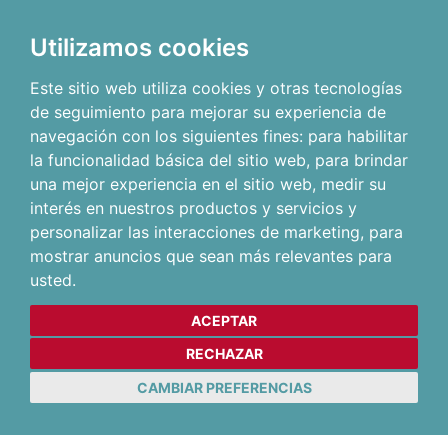
Utilizamos cookies
Este sitio web utiliza cookies y otras tecnologías
de seguimiento para mejorar su experiencia de
navegación con los siguientes fines:
para habilitar
la funcionalidad básica del sitio web
,
para brindar
una mejor experiencia en el sitio web
,
medir su
interés en nuestros productos y servicios y
personalizar las interacciones de marketing
,
para
mostrar anuncios que sean más relevantes para
usted
.
ACEPTAR
RECHAZAR
CAMBIAR PREFERENCIAS