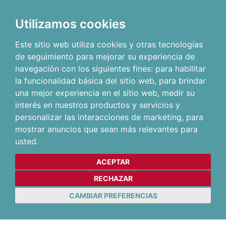
Utilizamos cookies
Este sitio web utiliza cookies y otras tecnologías
de seguimiento para mejorar su experiencia de
navegación con los siguientes fines:
para habilitar
la funcionalidad básica del sitio web
,
para brindar
una mejor experiencia en el sitio web
,
medir su
interés en nuestros productos y servicios y
personalizar las interacciones de marketing
,
para
mostrar anuncios que sean más relevantes para
usted
.
ACEPTAR
RECHAZAR
CAMBIAR PREFERENCIAS