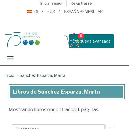
Iniciar sesión
Registrarse
ES
EUR
ESPAÑA PENINSULAR
0
Busqueda avanzada
Toggle navigation
Inicio
Sánchez Esparza, Marta
Libros de Sánchez Esparza, Marta
Libros
de
Mostrando
libros encontrados.
1
páginas.
Sánchez
Esparza,