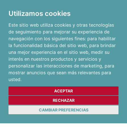
Utilizamos cookies
Este sitio web utiliza cookies y otras tecnologías
de seguimiento para mejorar su experiencia de
navegación con los siguientes fines:
para habilitar
la funcionalidad básica del sitio web
,
para brindar
una mejor experiencia en el sitio web
,
medir su
interés en nuestros productos y servicios y
personalizar las interacciones de marketing
,
para
mostrar anuncios que sean más relevantes para
usted
.
ACEPTAR
RECHAZAR
CAMBIAR PREFERENCIAS