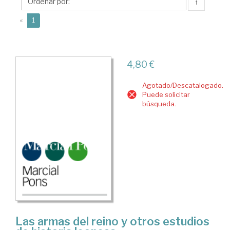
Juan
↑
José
(current)
«
1
4,80 €
Agotado/Descatalogado.
Puede solicitar
búsqueda.
Las armas del reino y otros estudios