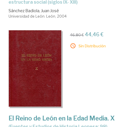
estructura social (siglos IX- XIII)
Sánchez Badiola, Juan José
Universidad de León. León, 2004
44,46 €
46,80 €
Sin Distribución
El Reino de León en la Edad Media. X
(Fuentes y Estudios de Historia Leonesa; 98)