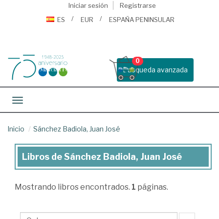
Iniciar sesión
Registrarse
ES
EUR
ESPAÑA PENINSULAR
0
Busqueda avanzada
Toggle navigation
Inicio
Sánchez Badiola, Juan José
Libros de Sánchez Badiola, Juan José
Libros
de
Mostrando
libros encontrados.
1
páginas.
Sánchez
Badiola,