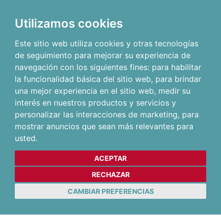
Utilizamos cookies
Este sitio web utiliza cookies y otras tecnologías
de seguimiento para mejorar su experiencia de
navegación con los siguientes fines:
para habilitar
la funcionalidad básica del sitio web
,
para brindar
una mejor experiencia en el sitio web
,
medir su
interés en nuestros productos y servicios y
personalizar las interacciones de marketing
,
para
mostrar anuncios que sean más relevantes para
usted
.
ACEPTAR
RECHAZAR
CAMBIAR PREFERENCIAS