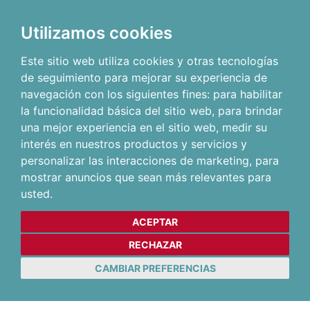
Utilizamos cookies
Este sitio web utiliza cookies y otras tecnologías
de seguimiento para mejorar su experiencia de
navegación con los siguientes fines:
para habilitar
la funcionalidad básica del sitio web
,
para brindar
una mejor experiencia en el sitio web
,
medir su
interés en nuestros productos y servicios y
personalizar las interacciones de marketing
,
para
mostrar anuncios que sean más relevantes para
usted
.
ACEPTAR
RECHAZAR
CAMBIAR PREFERENCIAS