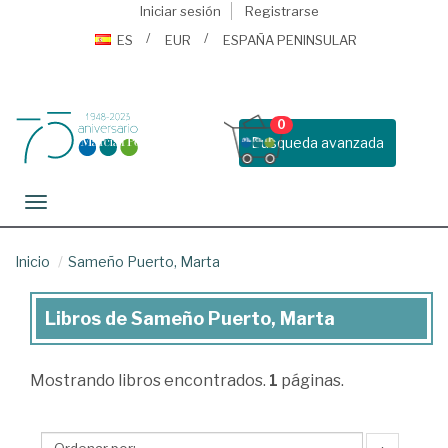
Iniciar sesión
Registrarse
ES
EUR
ESPAÑA PENINSULAR
0
Busqueda avanzada
Toggle navigation
Inicio
Sameño Puerto, Marta
Libros de Sameño Puerto, Marta
Libros
de
Mostrando
libros encontrados.
1
páginas.
Sameño
Puerto,