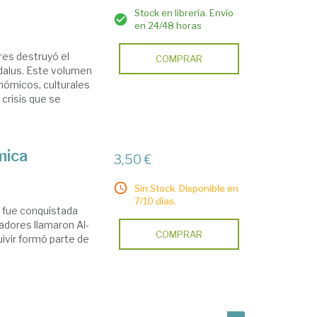
Stock en librería. Envío
en 24/48 horas
eres destruyó el
COMPRAR
dalus. Este volumen
onómicos, culturales
crisis que se
mica
3,50 €
Sin Stock. Disponible en
7/10 días.
ca fue conquistada
adores llamaron Al-
COMPRAR
uivir formó parte de