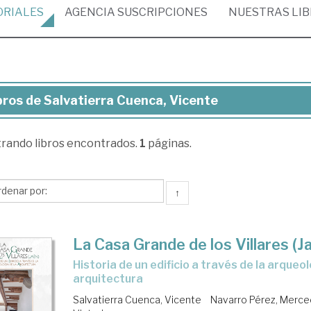
ORIALES
AGENCIA
SUSCRIPCIONES
NUESTRAS
LI
bros de Salvatierra Cuenca, Vicente
ros
trando
libros encontrados.
1
páginas.
vatierra
enca,
cente
↑
La Casa Grande de los Villares (J
historia de un edificio a través de la arqueología de la
arquitectura
Salvatierra Cuenca, Vicente
Navarro Pérez, Merc