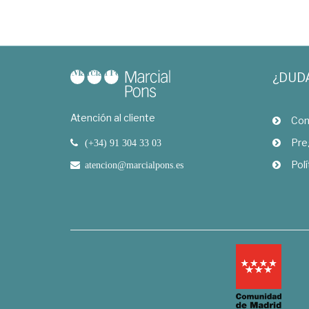
¿DUD
Atención al cliente
Com
Pre
(+34) 91 304 33 03
Polí
atencion@marcialpons.es