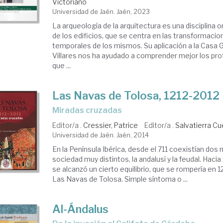
Victoriano
Universidad de Jaén. Jaén, 2023
La arqueología de la arquitectura es una disciplina o
de los edificios, que se centra en las transformacio
temporales de los mismos. Su aplicación a la Casa 
Villares nos ha ayudado a comprender mejor los pr
que ...
Las Navas de Tolosa, 1212-2012
miradas cruzadas
Editor/a .
Cressier, Patrice
Editor/a .
Salvatierra C
Universidad de Jaén. Jaén, 2014
En la Península Ibérica, desde el 711 coexistían dos
sociedad muy distintos, la andalusí y la feudal. Hacia 
se alcanzó un cierto equilibrio, que se rompería en 12
Las Navas de Tolosa. Simple síntoma o ...
Al-Ándalus