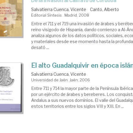
de la invasión al Califato de Córdoba
Salvatierra Cuenca, Vicente
Canto, Alberto
Editorial Síntesis . Madrid, 2008
Entre el 711 y el 719 una invasión de árabes y beréb
reino visigodo de Hispania, dando comienzo a Al-Án
analiza algunos de los datos políticos, sociales, ec
y materiales desde ese momento hasta la profunda 
desató ...
El alto Guadalquivir en época islá
Salvatierra Cuenca, Vicente
Universidad de Jaén. Jaén, 2006
Entre 711 y 714 la mayor parte de la Península Ibéri
por un ejército de árabes y bereberes. Los conquist
Andalus a sus nuevos dominios. El valle del Guadalq
estos territorios entre los siglos VIII y XIII. En ...