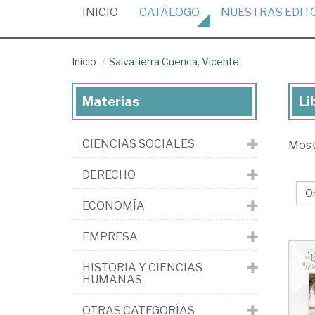
(CURRENT)
INICIO
CATÁLOGO
NUESTRAS
EDIT
Inicio
Salvatierra Cuenca, Vicente
Materias
Li
Lib
de
CIENCIAS SOCIALES
Mos
Sal
Cu
DERECHO
Vi
ECONOMÍA
EMPRESA
HISTORIA Y CIENCIAS
HUMANAS
OTRAS CATEGORÍAS