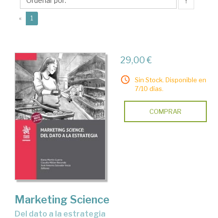
José
↑
Antonio
(current)
«
1
29,00 €
Sin Stock. Disponible en
7/10 días.
COMPRAR
Marketing Science
del dato a la estrategia