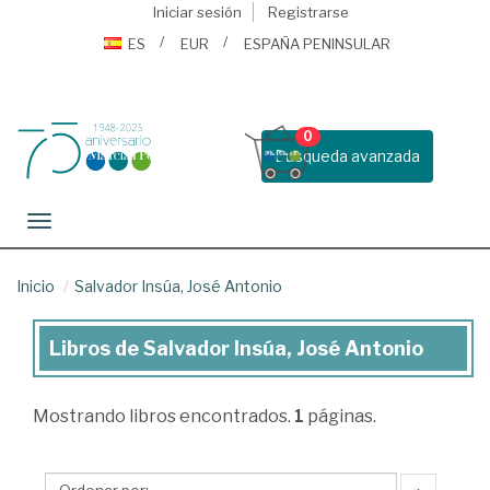
Iniciar sesión
Registrarse
ES
EUR
ESPAÑA PENINSULAR
0
Busqueda avanzada
Toggle navigation
Inicio
Salvador Insúa, José Antonio
Libros de Salvador Insúa, José Antonio
Libros
de
Mostrando
libros encontrados.
1
páginas.
Salvador
Insúa,