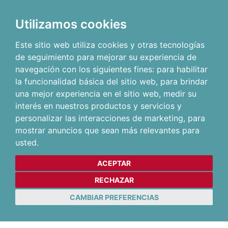
Utilizamos cookies
Este sitio web utiliza cookies y otras tecnologías
de seguimiento para mejorar su experiencia de
navegación con los siguientes fines:
para habilitar
la funcionalidad básica del sitio web
,
para brindar
una mejor experiencia en el sitio web
,
medir su
interés en nuestros productos y servicios y
personalizar las interacciones de marketing
,
para
mostrar anuncios que sean más relevantes para
usted
.
ACEPTAR
RECHAZAR
CAMBIAR PREFERENCIAS