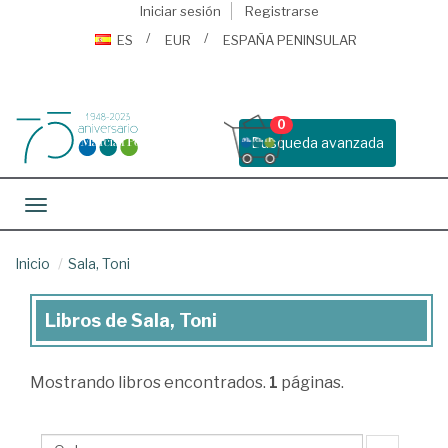
Iniciar sesión
Registrarse
ES
EUR
ESPAÑA PENINSULAR
0
Busqueda avanzada
Toggle navigation
Inicio
Sala, Toni
Libros de Sala, Toni
Libros
de
Mostrando
libros encontrados.
1
páginas.
Sala,
Toni