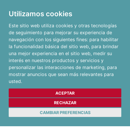
Utilizamos cookies
Este sitio web utiliza cookies y otras tecnologías
de seguimiento para mejorar su experiencia de
navegación con los siguientes fines:
para habilitar
la funcionalidad básica del sitio web
,
para brindar
una mejor experiencia en el sitio web
,
medir su
interés en nuestros productos y servicios y
personalizar las interacciones de marketing
,
para
mostrar anuncios que sean más relevantes para
usted
.
ACEPTAR
RECHAZAR
CAMBIAR PREFERENCIAS