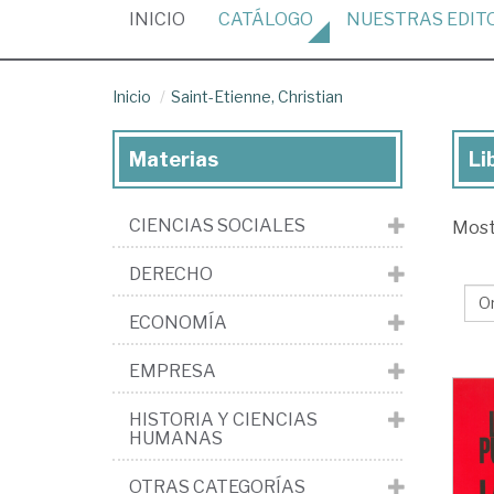
(CURRENT)
INICIO
CATÁLOGO
NUESTRAS
EDIT
Inicio
Saint-Etienne, Christian
Materias
Li
Lib
de
CIENCIAS SOCIALES
Mos
Sai
Eti
DERECHO
Chr
ECONOMÍA
EMPRESA
HISTORIA Y CIENCIAS
HUMANAS
OTRAS CATEGORÍAS