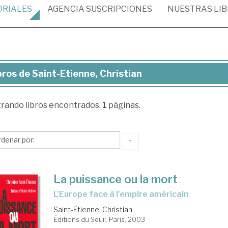
ORIALES
AGENCIA
SUSCRIPCIONES
NUESTRAS
LI
bros de Saint-Etienne, Christian
ros
trando
libros encontrados.
1
páginas.
nt-
enne,
istian
↑
La puissance ou la mort
l'Europe face à l'empire américain
Saint-Etienne, Christian
Éditions du Seuil. Paris, 2003