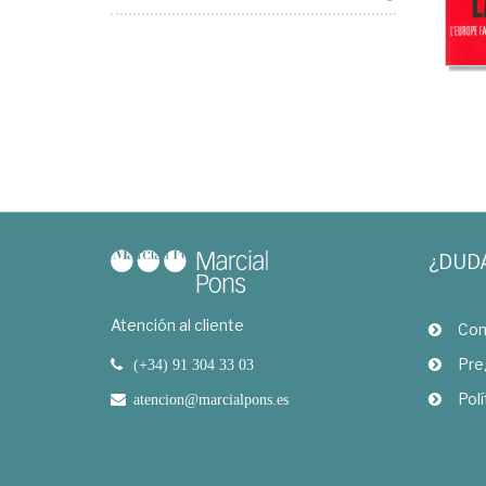
¿DUD
Atención al cliente
Com
Pre
(+34) 91 304 33 03
Polí
atencion@marcialpons.es