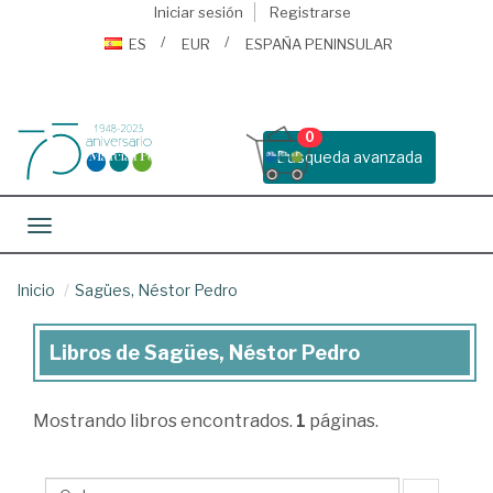
Iniciar sesión
Registrarse
ES
EUR
ESPAÑA PENINSULAR
0
Busqueda avanzada
Toggle navigation
Inicio
Sagües, Néstor Pedro
Libros de Sagües, Néstor Pedro
Libros
de
Mostrando
libros encontrados.
1
páginas.
Sagües,
Néstor