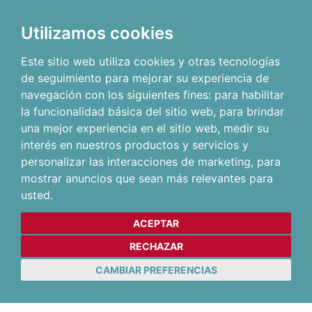
Utilizamos cookies
Este sitio web utiliza cookies y otras tecnologías
de seguimiento para mejorar su experiencia de
navegación con los siguientes fines:
para habilitar
la funcionalidad básica del sitio web
,
para brindar
una mejor experiencia en el sitio web
,
medir su
interés en nuestros productos y servicios y
personalizar las interacciones de marketing
,
para
mostrar anuncios que sean más relevantes para
usted
.
ACEPTAR
RECHAZAR
CAMBIAR PREFERENCIAS