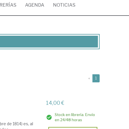
BRERÍAS
AGENDA
NOTICIAS
(current)
«
1
14,00 €
Stock en librería. Envío
en 24/48 horas
re de 1814) es, al