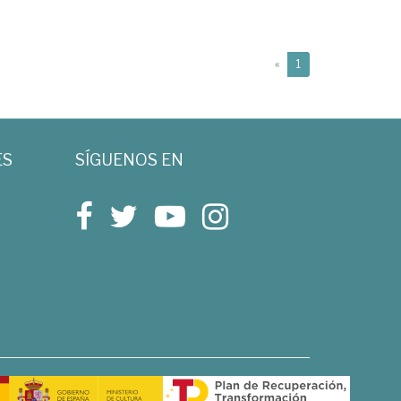
(current)
«
1
ES
SÍGUENOS EN