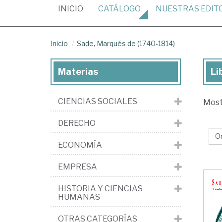
(CURRENT)
INICIO
CATÁLOGO
NUESTRAS
EDIT
Inicio
Sade, Marqués de (1740-1814)
Materias
Li
Lib
de
CIENCIAS SOCIALES
Mos
Sa
Ma
DERECHO
de
ECONOMÍA
(1
18
EMPRESA
HISTORIA Y CIENCIAS
HUMANAS
OTRAS CATEGORÍAS