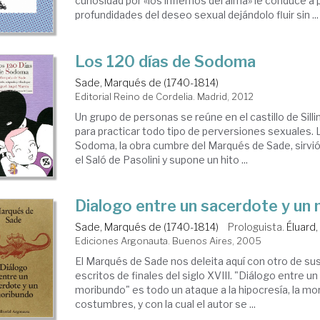
curiosidad por «los infiernos del alma» le conduce a 
profundidades del deseo sexual dejándolo fluir sin ...
Los 120 días de Sodoma
Sade, Marqués de (1740-1814)
Editorial Reino de Cordelia. Madrid, 2012
Un grupo de personas se reúne en el castillo de Sill
para practicar todo tipo de perversiones sexuales. 
Sodoma, la obra cumbre del Marqués de Sade, sirvió 
el Saló de Pasolini y supone un hito ...
Dialogo entre un sacerdote y un
Sade, Marqués de (1740-1814)
Prologuista.
Éluard,
Ediciones Argonauta. Buenos Aires, 2005
El Marqués de Sade nos deleita aquí con otro de su
escritos de finales del siglo XVIII. "Diálogo entre u
moribundo" es todo un ataque a la hipocresía, la mor
costumbres, y con la cual el autor se ...