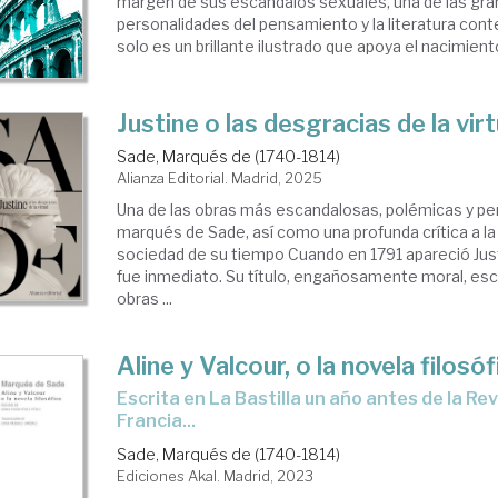
margen de sus escándalos sexuales, una de las gr
personalidades del pensamiento y la literatura co
solo es un brillante ilustrado que apoya el nacimient
Justine o las desgracias de la vir
Sade, Marqués de (1740-1814)
Alianza Editorial. Madrid, 2025
Una de las obras más escandalosas, polémicas y pe
marqués de Sade, así como una profunda crítica a la
sociedad de su tiempo Cuando en 1791 apareció Just
fue inmediato. Su título, engañosamente moral, esc
obras ...
Aline y Valcour, o la novela filosóf
Escrita en La Bastilla un año antes de la Revolución en
Francia...
Sade, Marqués de (1740-1814)
Ediciones Akal. Madrid, 2023