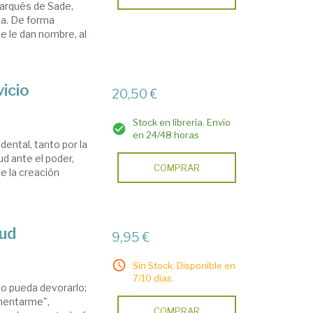
marqués de Sade,
lla. De forma
e le dan nombre, al
vicio
20,50 €
Stock en librería. Envío
en 24/48 horas
idental, tanto por la
ud ante el poder,
COMPRAR
e la creación
tud
9,95 €
Sin Stock. Disponible en
7/10 días.
bo pueda devorarlo;
imentarme",
COMPRAR