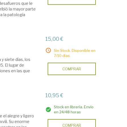
 desafueros que le
ribió la mayor parte
a la patología
15,00 €
Sin Stock. Disponible en
7/10 días.
y siete días, los
. El lugar de
COMPRAR
siones en las que
10,95 €
Stock en librería. Envío
en 24/48 horas
 el alegre y ligero
 xviii. Su enorme
COMPRAR