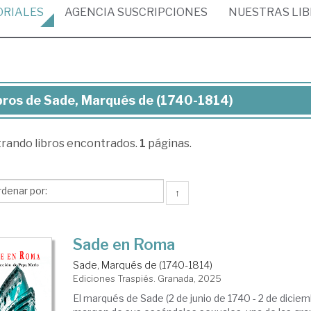
ORIALES
AGENCIA
SUSCRIPCIONES
NUESTRAS
LI
bros de Sade, Marqués de (1740-1814)
ros
trando
libros encontrados.
1
páginas.
de,
rqués
↑
740-
14)
Sade en Roma
Sade, Marqués de (1740-1814)
Ediciones Traspiés. Granada, 2025
El marqués de Sade (2 de junio de 1740 - 2 de diciemb