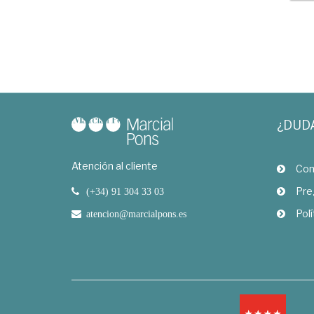
¿DUD
Atención al cliente
Com
Pre
(+34) 91 304 33 03
Polí
atencion@marcialpons.es