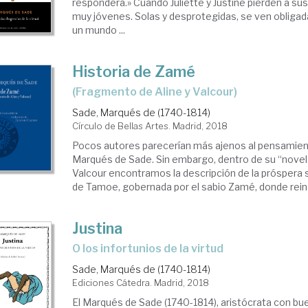
responderá.» Cuando Juliette y Justine pierden a su
muy jóvenes. Solas y desprotegidas, se ven obligada
un mundo ...
Historia de Zamé
(fragmento de Aline y Valcour)
Sade, Marqués de (1740-1814)
Círculo de Bellas Artes. Madrid, 2018
Pocos autores parecerían más ajenos al pensamien
Marqués de Sade. Sin embargo, dentro de su “novela 
Valcour encontramos la descripción de la próspera s
de Tamoe, gobernada por el sabio Zamé, donde reina l
Justina
o los infortunios de la virtud
Sade, Marqués de (1740-1814)
Ediciones Cátedra. Madrid, 2018
El Marqués de Sade (1740-1814), aristócrata con b