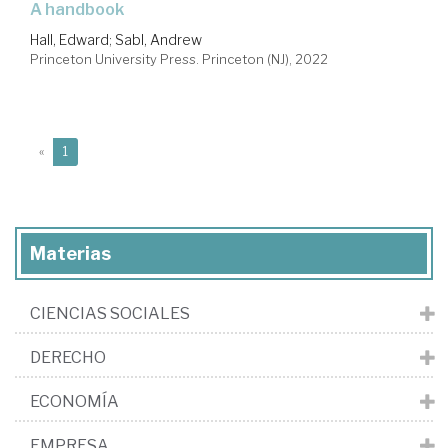
a handbook
Hall, Edward
;
Sabl, Andrew
Princeton University Press. Princeton (NJ), 2022
(current)
«
1
Materias
CIENCIAS SOCIALES
DERECHO
ECONOMÍA
EMPRESA