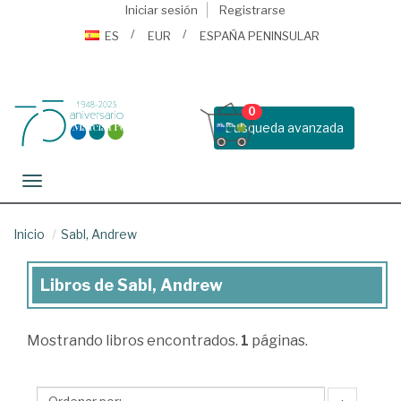
Iniciar sesión
Registrarse
ES
EUR
ESPAÑA PENINSULAR
0
Busqueda avanzada
Toggle navigation
Inicio
Sabl, Andrew
Libros de Sabl, Andrew
Libros
de
Mostrando
libros encontrados.
1
páginas.
Sabl,
Andrew