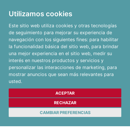
Utilizamos cookies
Este sitio web utiliza cookies y otras tecnologías
de seguimiento para mejorar su experiencia de
navegación con los siguientes fines:
para habilitar
la funcionalidad básica del sitio web
,
para brindar
una mejor experiencia en el sitio web
,
medir su
interés en nuestros productos y servicios y
personalizar las interacciones de marketing
,
para
mostrar anuncios que sean más relevantes para
usted
.
ACEPTAR
RECHAZAR
CAMBIAR PREFERENCIAS