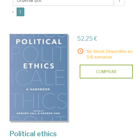
↑
(current)
«
1
52,25 €
Sin Stock. Disponible en
5/6 semanas.
COMPRAR
Political ethics