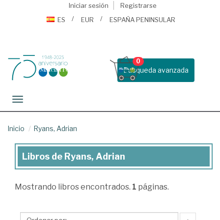
Iniciar sesión
Registrarse
ES
EUR
ESPAÑA PENINSULAR
0
Busqueda avanzada
Toggle navigation
Inicio
Ryans, Adrian
Libros de Ryans, Adrian
Libros
de
Mostrando
libros encontrados.
1
páginas.
Ryans,
Adrian