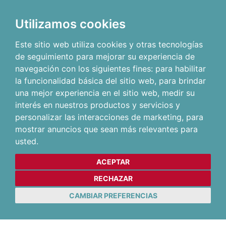
Utilizamos cookies
Este sitio web utiliza cookies y otras tecnologías
de seguimiento para mejorar su experiencia de
navegación con los siguientes fines:
para habilitar
la funcionalidad básica del sitio web
,
para brindar
una mejor experiencia en el sitio web
,
medir su
interés en nuestros productos y servicios y
personalizar las interacciones de marketing
,
para
mostrar anuncios que sean más relevantes para
usted
.
ACEPTAR
RECHAZAR
CAMBIAR PREFERENCIAS