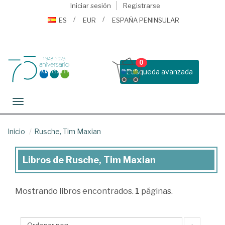
Iniciar sesión
Registrarse
ES
EUR
ESPAÑA PENINSULAR
0
Busqueda avanzada
Toggle navigation
Inicio
Rusche, Tim Maxian
Libros de Rusche, Tim Maxian
Libros
de
Mostrando
libros encontrados.
1
páginas.
Rusche,
Tim