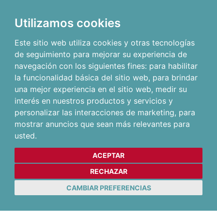
Utilizamos cookies
Este sitio web utiliza cookies y otras tecnologías
de seguimiento para mejorar su experiencia de
navegación con los siguientes fines:
para habilitar
la funcionalidad básica del sitio web
,
para brindar
una mejor experiencia en el sitio web
,
medir su
interés en nuestros productos y servicios y
personalizar las interacciones de marketing
,
para
mostrar anuncios que sean más relevantes para
usted
.
ACEPTAR
RECHAZAR
CAMBIAR PREFERENCIAS