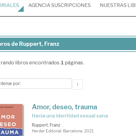
ORIALES
AGENCIA
SUSCRIPCIONES
NUESTRAS
LI
bros de Ruppert, Franz
ros
trando
libros encontrados.
1
páginas.
pert,
anz
↑
Amor, deseo, trauma
hacia una identidad sexual sana
Ruppert, Franz
Herder Editorial. Barcelona, 2021