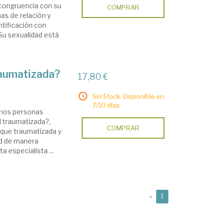
 congruencia con su
COMPRAR
as de relación y
ntificación con
Su sexualidad está
raumatizada?
17,80 €
Sin Stock. Disponible en
7/10 días.
amos personas
 traumatizada?,
COMPRAR
ique traumatizada y
ad de manera
a especialista ...
(current)
«
1