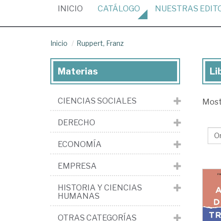
(CURRENT)
INICIO
CATÁLOGO
NUESTRAS
EDIT
Inicio
Ruppert, Franz
Materias
Li
Lib
de
CIENCIAS SOCIALES
Mos
Rup
Fr
DERECHO
ECONOMÍA
EMPRESA
HISTORIA Y CIENCIAS
HUMANAS
OTRAS CATEGORÍAS