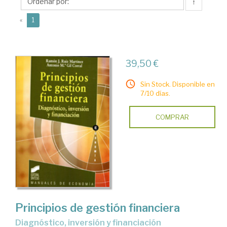
Ramón
↑
J.
(current)
«
1
39,50 €
Sin Stock. Disponible en
7/10 días.
COMPRAR
Principios de gestión financiera
diagnóstico, inversión y financiación