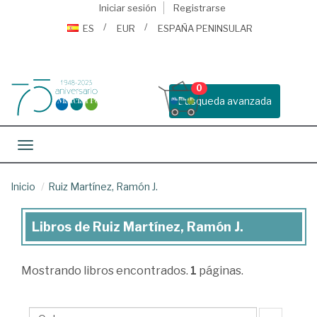
Iniciar sesión
Registrarse
ES
EUR
ESPAÑA PENINSULAR
0
Busqueda avanzada
Toggle navigation
Inicio
Ruiz Martínez, Ramón J.
Libros de Ruiz Martínez, Ramón J.
Libros
de
Mostrando
libros encontrados.
1
páginas.
Ruiz
Martínez,