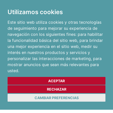
Utilizamos cookies
Este sitio web utiliza cookies y otras tecnologías
de seguimiento para mejorar su experiencia de
navegación con los siguientes fines:
para habilitar
la funcionalidad básica del sitio web
,
para brindar
una mejor experiencia en el sitio web
,
medir su
interés en nuestros productos y servicios y
personalizar las interacciones de marketing
,
para
mostrar anuncios que sean más relevantes para
usted
.
ACEPTAR
RECHAZAR
CAMBIAR PREFERENCIAS