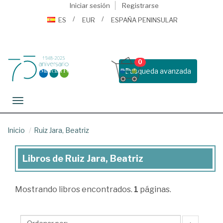
Iniciar sesión
Registrarse
ES
EUR
ESPAÑA PENINSULAR
0
Busqueda avanzada
Toggle navigation
Inicio
Ruiz Jara, Beatriz
Libros de Ruiz Jara, Beatriz
Libros
de
Mostrando
libros encontrados.
1
páginas.
Ruiz
Jara,