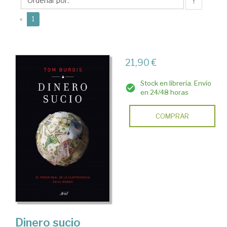
Beatriz
↑
(current)
«
1
21,90 €
Stock en librería. Envío
en 24/48 horas
COMPRAR
Dinero sucio