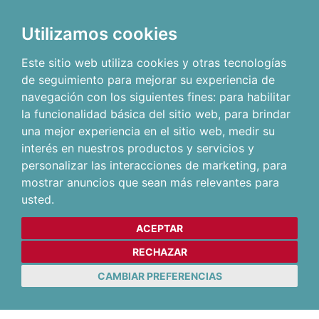
Utilizamos cookies
Este sitio web utiliza cookies y otras tecnologías
de seguimiento para mejorar su experiencia de
navegación con los siguientes fines:
para habilitar
la funcionalidad básica del sitio web
,
para brindar
una mejor experiencia en el sitio web
,
medir su
interés en nuestros productos y servicios y
personalizar las interacciones de marketing
,
para
mostrar anuncios que sean más relevantes para
usted
.
ACEPTAR
RECHAZAR
CAMBIAR PREFERENCIAS