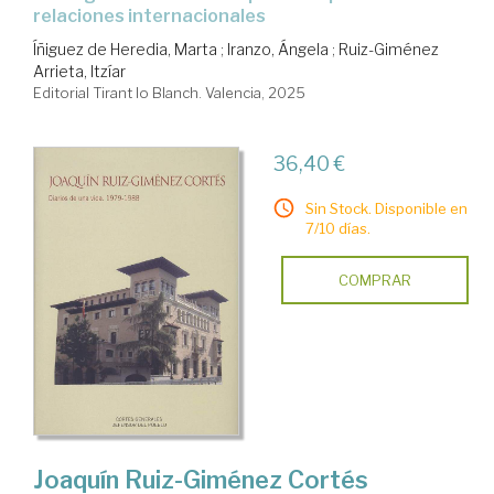
relaciones internacionales
Íñiguez de Heredia, Marta
;
Iranzo, Ángela
;
Ruiz-Giménez
Arrieta, Itzíar
Editorial Tirant lo Blanch. Valencia, 2025
36,40 €
Sin Stock. Disponible en
7/10 días.
COMPRAR
Joaquín Ruiz-Giménez Cortés