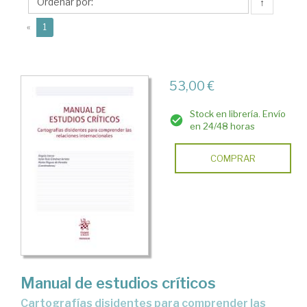
Arrieta,
↑
Itzíar
(current)
«
1
53,00 €
Stock en librería. Envío
en 24/48 horas
COMPRAR
Manual de estudios críticos
cartografías disidentes para comprender las