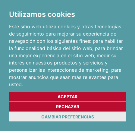
Utilizamos cookies
Este sitio web utiliza cookies y otras tecnologías
de seguimiento para mejorar su experiencia de
navegación con los siguientes fines:
para habilitar
la funcionalidad básica del sitio web
,
para brindar
una mejor experiencia en el sitio web
,
medir su
interés en nuestros productos y servicios y
personalizar las interacciones de marketing
,
para
mostrar anuncios que sean más relevantes para
usted
.
ACEPTAR
RECHAZAR
CAMBIAR PREFERENCIAS