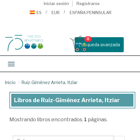
Iniciar sesión
Registrarse
ES
EUR
ESPAÑA PENINSULAR
0
Busqueda avanzada
Toggle navigation
Inicio
Ruiz-Giménez Arrieta, Itzíar
Libros de Ruiz-Giménez Arrieta, Itzíar
Libros
de
Mostrando
libros encontrados.
1
páginas.
Ruiz-
Giménez