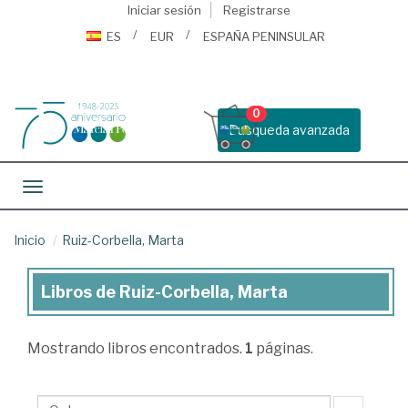
Iniciar sesión
Registrarse
ES
EUR
ESPAÑA PENINSULAR
0
Busqueda avanzada
Toggle navigation
Inicio
Ruiz-Corbella, Marta
Libros de Ruiz-Corbella, Marta
Libros
de
Mostrando
libros encontrados.
1
páginas.
Ruiz-
Corbella,