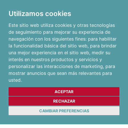
Utilizamos cookies
Este sitio web utiliza cookies y otras tecnologías
de seguimiento para mejorar su experiencia de
navegación con los siguientes fines:
para habilitar
la funcionalidad básica del sitio web
,
para brindar
una mejor experiencia en el sitio web
,
medir su
interés en nuestros productos y servicios y
personalizar las interacciones de marketing
,
para
mostrar anuncios que sean más relevantes para
usted
.
ACEPTAR
RECHAZAR
CAMBIAR PREFERENCIAS