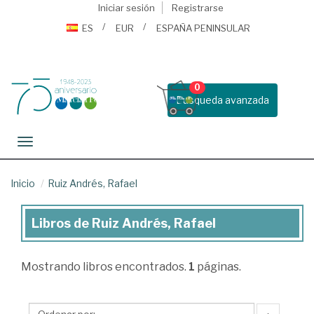
Iniciar sesión
Registrarse
ES
EUR
ESPAÑA PENINSULAR
0
Busqueda avanzada
Toggle navigation
Inicio
Ruiz Andrés, Rafael
Libros de Ruiz Andrés, Rafael
Libros
de
Mostrando
libros encontrados.
1
páginas.
Ruiz
Andrés,