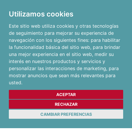
Utilizamos cookies
Este sitio web utiliza cookies y otras tecnologías
de seguimiento para mejorar su experiencia de
navegación con los siguientes fines:
para habilitar
la funcionalidad básica del sitio web
,
para brindar
una mejor experiencia en el sitio web
,
medir su
interés en nuestros productos y servicios y
personalizar las interacciones de marketing
,
para
mostrar anuncios que sean más relevantes para
usted
.
ACEPTAR
RECHAZAR
CAMBIAR PREFERENCIAS