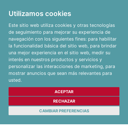
Utilizamos cookies
Este sitio web utiliza cookies y otras tecnologías
de seguimiento para mejorar su experiencia de
navegación con los siguientes fines:
para habilitar
la funcionalidad básica del sitio web
,
para brindar
una mejor experiencia en el sitio web
,
medir su
interés en nuestros productos y servicios y
personalizar las interacciones de marketing
,
para
mostrar anuncios que sean más relevantes para
usted
.
ACEPTAR
RECHAZAR
CAMBIAR PREFERENCIAS