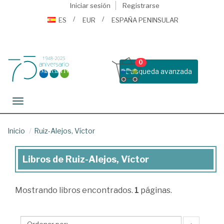
Iniciar sesión
Registrarse
ES
EUR
ESPAÑA PENINSULAR
0
Busqueda avanzada
Toggle navigation
Inicio
Ruiz-Alejos, Víctor
Libros de Ruiz-Alejos, Víctor
Libros
de
Mostrando
libros encontrados.
1
páginas.
Ruiz-
Alejos,