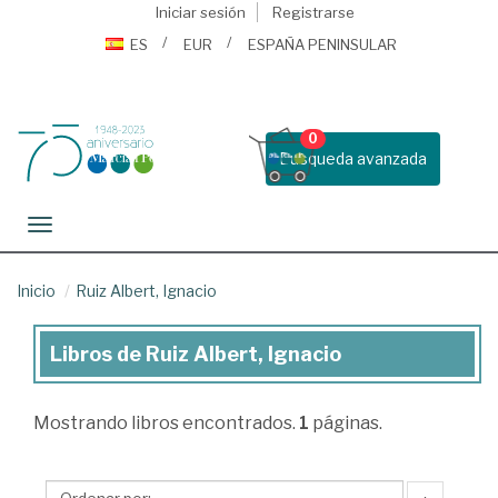
Iniciar sesión
Registrarse
ES
EUR
ESPAÑA PENINSULAR
0
Busqueda avanzada
Toggle navigation
Inicio
Ruiz Albert, Ignacio
Libros de Ruiz Albert, Ignacio
Libros
de
Mostrando
libros encontrados.
1
páginas.
Ruiz
Albert,