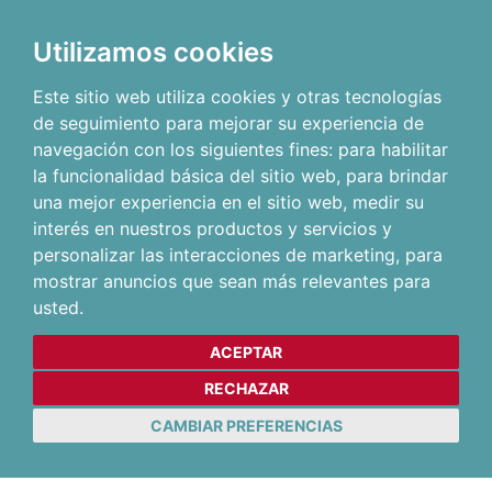
Utilizamos cookies
Este sitio web utiliza cookies y otras tecnologías
de seguimiento para mejorar su experiencia de
navegación con los siguientes fines:
para habilitar
la funcionalidad básica del sitio web
,
para brindar
una mejor experiencia en el sitio web
,
medir su
interés en nuestros productos y servicios y
personalizar las interacciones de marketing
,
para
mostrar anuncios que sean más relevantes para
usted
.
ACEPTAR
RECHAZAR
CAMBIAR PREFERENCIAS