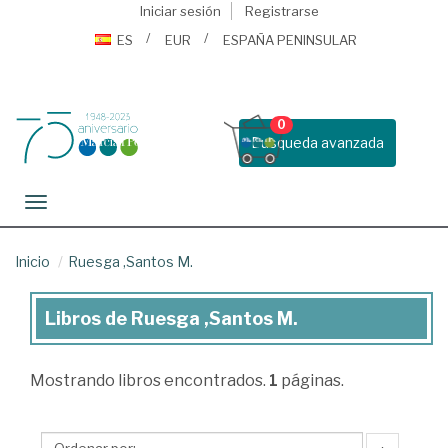
Iniciar sesión
Registrarse
ES
EUR
ESPAÑA PENINSULAR
0
Busqueda avanzada
Toggle navigation
Inicio
Ruesga ,Santos M.
Libros de Ruesga ,Santos M.
Libros
de
Mostrando
libros encontrados.
1
páginas.
Ruesga
,Santos