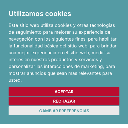
Utilizamos cookies
Este sitio web utiliza cookies y otras tecnologías
de seguimiento para mejorar su experiencia de
navegación con los siguientes fines:
para habilitar
la funcionalidad básica del sitio web
,
para brindar
una mejor experiencia en el sitio web
,
medir su
interés en nuestros productos y servicios y
personalizar las interacciones de marketing
,
para
mostrar anuncios que sean más relevantes para
usted
.
ACEPTAR
RECHAZAR
CAMBIAR PREFERENCIAS