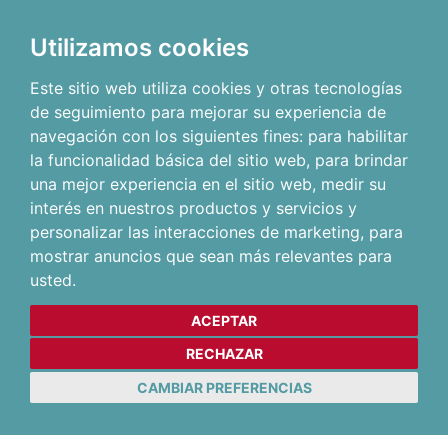
Utilizamos cookies
Este sitio web utiliza cookies y otras tecnologías
de seguimiento para mejorar su experiencia de
navegación con los siguientes fines:
para habilitar
la funcionalidad básica del sitio web
,
para brindar
una mejor experiencia en el sitio web
,
medir su
interés en nuestros productos y servicios y
personalizar las interacciones de marketing
,
para
mostrar anuncios que sean más relevantes para
usted
.
ACEPTAR
RECHAZAR
CAMBIAR PREFERENCIAS