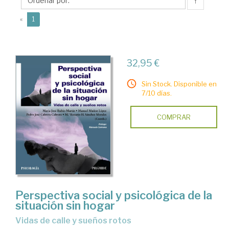
María
↑
José
(current)
«
1
32,95 €
Sin Stock. Disponible en
7/10 días.
COMPRAR
Perspectiva social y psicológica de la
situación sin hogar
vidas de calle y sueños rotos