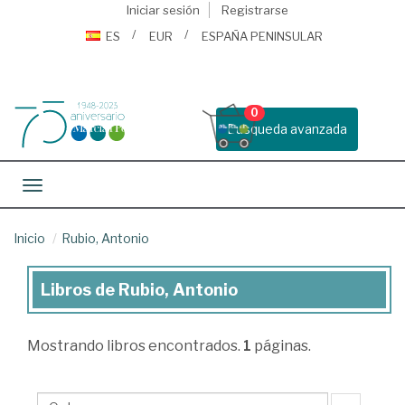
Iniciar sesión
Registrarse
ES
EUR
ESPAÑA PENINSULAR
0
Busqueda avanzada
Toggle navigation
Inicio
Rubio, Antonio
Libros de Rubio, Antonio
Libros
de
Mostrando
libros encontrados.
1
páginas.
Rubio,
Antonio