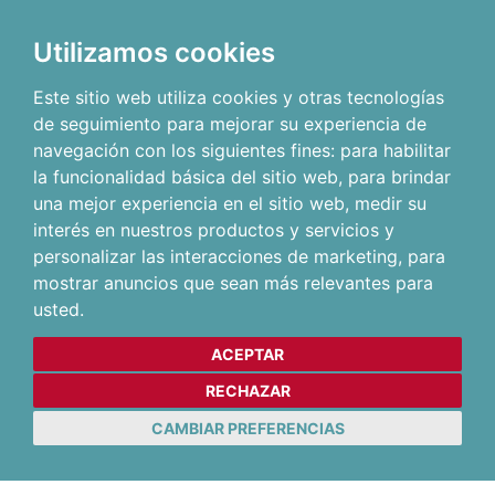
Utilizamos cookies
Este sitio web utiliza cookies y otras tecnologías
de seguimiento para mejorar su experiencia de
navegación con los siguientes fines:
para habilitar
la funcionalidad básica del sitio web
,
para brindar
una mejor experiencia en el sitio web
,
medir su
interés en nuestros productos y servicios y
personalizar las interacciones de marketing
,
para
mostrar anuncios que sean más relevantes para
usted
.
ACEPTAR
RECHAZAR
CAMBIAR PREFERENCIAS