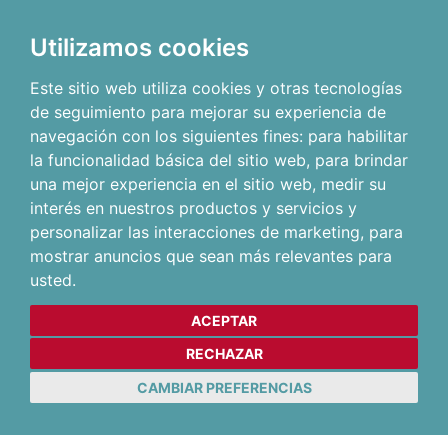
Utilizamos cookies
Este sitio web utiliza cookies y otras tecnologías
de seguimiento para mejorar su experiencia de
navegación con los siguientes fines:
para habilitar
la funcionalidad básica del sitio web
,
para brindar
una mejor experiencia en el sitio web
,
medir su
interés en nuestros productos y servicios y
personalizar las interacciones de marketing
,
para
mostrar anuncios que sean más relevantes para
usted
.
ACEPTAR
RECHAZAR
CAMBIAR PREFERENCIAS