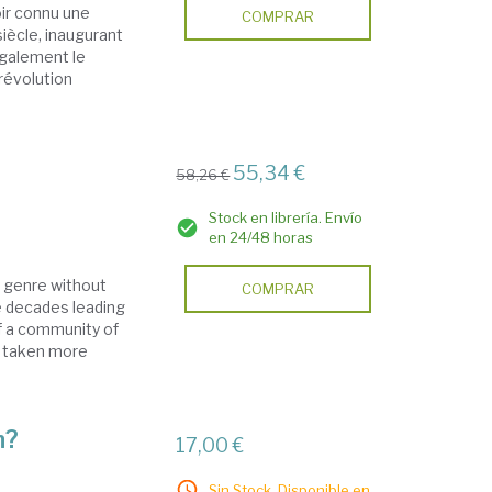
ir connu une
COMPRAR
iècle, inaugurant
également le
révolution
55,34 €
58,26 €
Stock en librería. Envío
en 24/48 horas
y genre without
COMPRAR
he decades leading
of a community of
s taken more
n?
17,00 €
Sin Stock. Disponible en