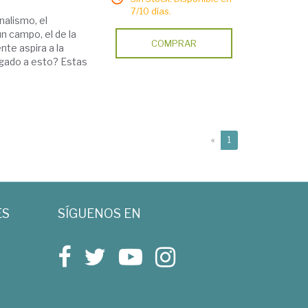
7/10 días.
nalismo, el
un campo, el de la
COMPRAR
nte aspira a la
gado a esto? Estas
(current)
«
1
ES
SÍGUENOS EN