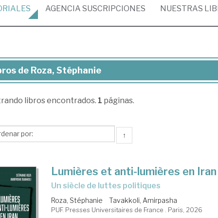
ORIALES
AGENCIA
SUSCRIPCIONES
NUESTRAS
LI
bros de Roza, Stéphanie
ros
trando
libros encontrados.
1
páginas.
a,
éphanie
↑
Lumières et anti-lumières en Iran
Un siècle de luttes politiques
Roza, Stéphanie
Tavakkoli, Amirpasha
PUF. Presses Universitaires de France . Paris, 2026