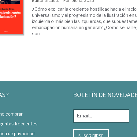
Editorial Laetoli. Pamplona, 2023
¿Cómo explicar la creciente hostilidad hacia el racio
universalismo y el progresismo de la Ilustración en 
izquierda o más bien las izquierdas, que supuestame
emancipación humana en general? ¿Cómo se ha lle
son ...
AS?
BOLETÍN DE NOVEDAD
o comprar
guntas frecuentes
tica de privacidad
SUSCRIBIRSE