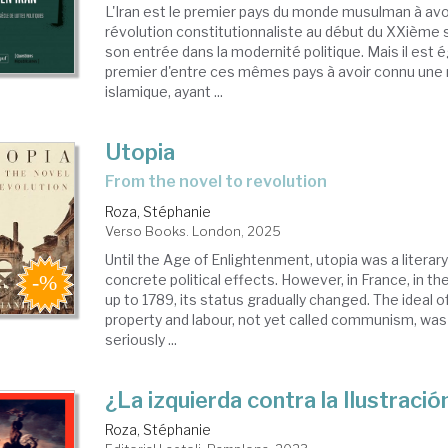
L'Iran est le premier pays du monde musulman à avo
révolution constitutionnaliste au début du XXième s
son entrée dans la modernité politique. Mais il est 
premier d'entre ces mêmes pays à avoir connu une 
islamique, ayant ...
Utopia
from the novel to revolution
Roza, Stéphanie
Verso Books. London, 2025
Until the Age of Enlightenment, utopia was a literar
concrete political effects. However, in France, in t
up to 1789, its status gradually changed. The ideal 
property and labour, not yet called communism, wa
seriously ...
¿La izquierda contra la Ilustració
Roza, Stéphanie