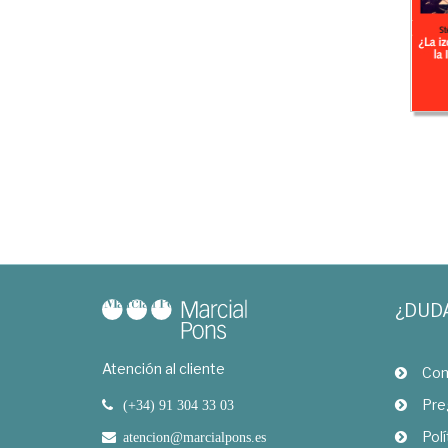
¿DUD
Atención al cliente
Com
Pre
(+34) 91 304 33 03
Polí
atencion@marcialpons.es