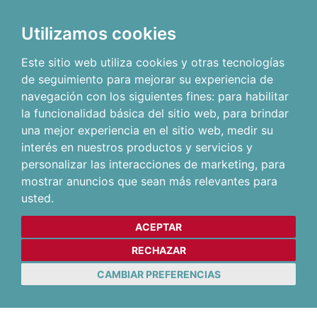
Utilizamos cookies
Este sitio web utiliza cookies y otras tecnologías
de seguimiento para mejorar su experiencia de
navegación con los siguientes fines:
para habilitar
la funcionalidad básica del sitio web
,
para brindar
una mejor experiencia en el sitio web
,
medir su
interés en nuestros productos y servicios y
personalizar las interacciones de marketing
,
para
mostrar anuncios que sean más relevantes para
usted
.
ACEPTAR
RECHAZAR
CAMBIAR PREFERENCIAS