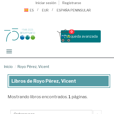
Iniciar sesión
Registrarse
ES
EUR
ESPAÑA PENINSULAR
0
Busqueda avanzada
Toggle navigation
Inicio
Royo Pérez, Vicent
Libros de Royo Pérez, Vicent
Libros
de
Mostrando
libros encontrados.
1
páginas.
Royo
Pérez,