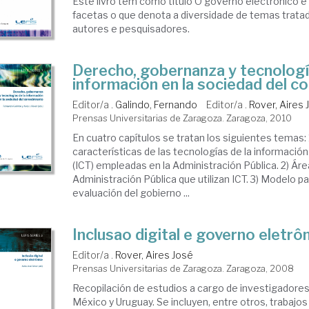
Este livro tem como título O governo electrônico e
facetas o que denota a diversidade de temas trata
autores e pesquisadores.
Derecho, gobernanza y tecnologí
información en la sociedad del c
Editor/a .
Galindo, Fernando
Editor/a .
Rover, Aires 
Prensas Universitarias de Zaragoza. Zaragoza, 2010
En cuatro capítulos se tratan los siguientes temas: 
características de las tecnologías de la informació
(ICT) empleadas en la Administración Pública. 2) Áre
Administración Pública que utilizan ICT. 3) Modelo par
evaluación del gobierno ...
Inclusao digital e governo eletrô
Editor/a .
Rover, Aires José
Prensas Universitarias de Zaragoza. Zaragoza, 2008
Recopilación de estudios a cargo de investigadores 
México y Uruguay. Se incluyen, entre otros, trabajos