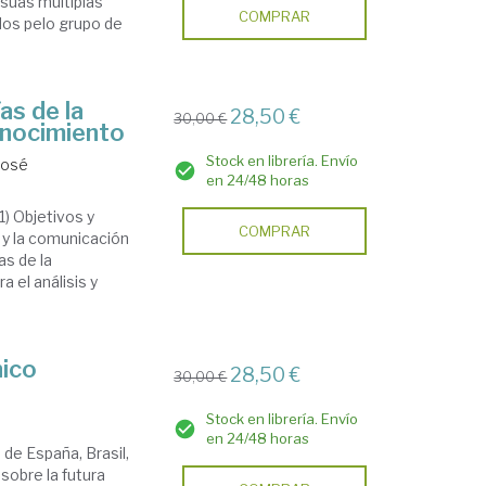
 suas múltiplas
COMPRAR
dos pelo grupo de
as de la
28,50 €
30,00 €
onocimiento
Stock en librería. Envío
José
en 24/48 horas
1) Objetivos y
COMPRAR
n y la comunicación
as de la
a el análisis y
nico
28,50 €
30,00 €
Stock en librería. Envío
en 24/48 horas
de España, Brasil,
 sobre la futura