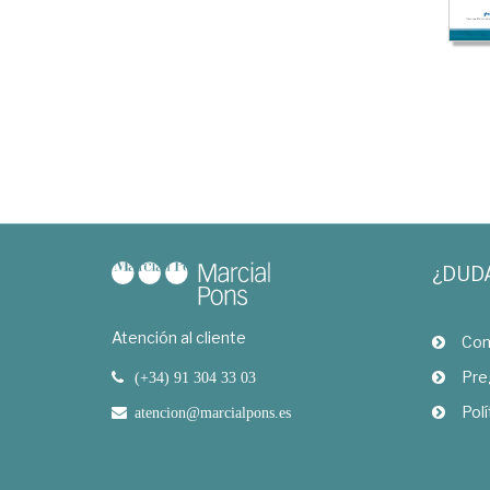
¿DUD
Atención al cliente
Com
Pre
(+34) 91 304 33 03
Polí
atencion@marcialpons.es