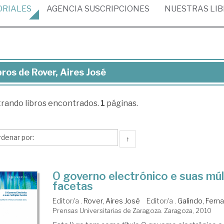
ORIALES
AGENCIA
SUSCRIPCIONES
NUESTRAS
LI
bros de Rover, Aires José
ros
trando
libros encontrados.
1
páginas.
er,
es
sé
↑
O governo electrónico e suas múl
facetas
Editor/a .
Rover, Aires José
Editor/a .
Galindo, Fern
Prensas Universitarias de Zaragoza. Zaragoza, 2010