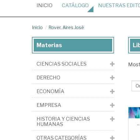
(CURRENT)
INICIO
CATÁLOGO
NUESTRAS
EDIT
Inicio
Rover, Aires José
Materias
Li
Lib
de
CIENCIAS SOCIALES
Mos
Rov
Air
DERECHO
Jo
ECONOMÍA
EMPRESA
HISTORIA Y CIENCIAS
HUMANAS
OTRAS CATEGORÍAS