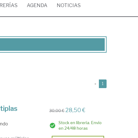
BRERÍAS
AGENDA
NOTICIAS
(current)
«
1
tiplas
28,50 €
30,00 €
Stock en librería. Envío
ando
en 24/48 horas