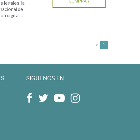
COMPRAR
 legales, la
rnacional de
 digital ...
(current)
«
1
ES
SÍGUENOS EN